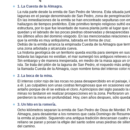
4
1. La Cuesta de la Almagra.
La ruta parte desde la ermita de San Pedro de Verona. Esta situada jun
lagunas en el paraje denominado de San Pedro, zona de peregrinación
En las inmediaciones de la ermita se han encontrado sepulturas con e
hallazgos de tiempos pretéritos. Este primitivo templo religioso sufri
estructura, por lo que fue levantado de nueva planta junto al lugar que 
quedan y el labrado de las pocas piedras observadas y desaparecidas d
los últimos años del dominio visigodo. En las mencionadas relaciones
que la ermita es muy antiquísima, labrada en forma de cruz.
Detrás de la ermita arranca la empinada Cuesta de la Almagra que term
una zona arbolada y alcanzala cueva.
La historia geológica de un territorio queda escrita para siempre en s
todavía las lagunas no existían, el mar sumergió los antiguos relieves 
Sin embargo y de manera inesperada, en medio de la masa agua un cr
isla. Se trata del pitón de la laguna de San Pedro, el roquedo más anti
la llamada Cuesta de la Almagra, cuyo nombre toma del intenso color r
2. La boca de la mina.
El intenso color rojo de las rocas no pasa desapercibido en el paisaje,
a él. Las culpables son unas costras ferruginosas que en ocasiones 
antaño porque de él se extraía el cloro. A principios del siglo pasado l
minas no tardaron en realizar prospecciones en la zona. Perforaron un
perdieron la mena en profundidad. Hoy, cien años despues, sólo queda 
3. Un hito en la romería.
Ocho kilómetros separan la ermita de San Pedro de Ossa de Montiel. Pe
Almagra, para desalentar a los romeros que cada Domingo de Resurrec
la ermita al pueblo. Siguiendo una antigua tradición descansan cuatro ve
rellano se paran y posan la efigie del santo sobre unas piedras de sill
del camino.