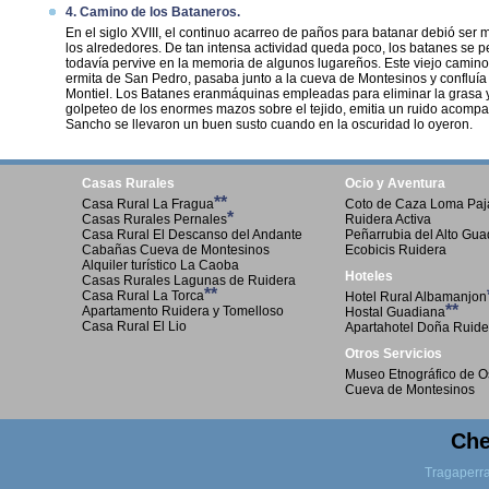
4. Camino de los Bataneros.
En el siglo XVIII, el continuo acarreo de paños para batanar debió ser m
los alrededores. De tan intensa actividad queda poco, los batanes se 
todavía pervive en la memoria de algunos lugareños. Este viejo camino 
ermita de San Pedro, pasaba junto a la cueva de Montesinos y confluí
Montiel. Los Batanes eranmáquinas empleadas para eliminar la grasa y
golpeteo de los enormes mazos sobre el tejido, emitia un ruido acomp
Sancho se llevaron un buen susto cuando en la oscuridad lo oyeron.
Casas Rurales
Ocio y Aventura
**
Casa Rural La Fragua
Coto de Caza Loma Paja
*
Casas Rurales Pernales
Ruidera Activa
Casa Rural El Descanso del Andante
Peñarrubia del Alto Gu
Cabañas Cueva de Montesinos
Ecobicis Ruidera
Alquiler turístico La Caoba
Hoteles
Casas Rurales Lagunas de Ruidera
**
Casa Rural La Torca
Hotel Rural Albamanjon
**
Apartamento Ruidera y Tomelloso
Hostal Guadiana
Casa Rural El Lio
Apartahotel Doña Ruide
Otros Servicios
Museo Etnográfico de O
Cueva de Montesinos
Che
Tragaperr