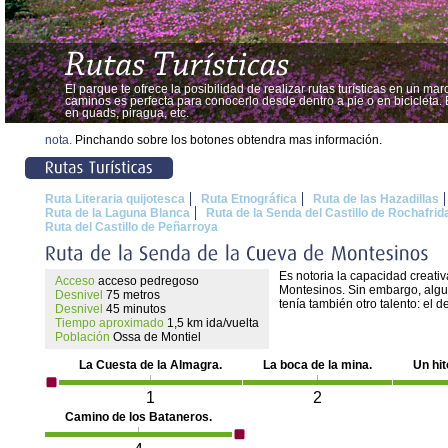
El parque te ofrece la posibilidad de realizar rutas turísticas en un m
caminos es perfecta para conocerlo desde dentro a pie o en bicicleta
en quads, piragua, etc.
nota.
Pinchando sobre los botones obtendra mas información.
Ruta Literaria quijotesca
Ruta Etnográfica
Ruta de las Hazadillas
Ruta de la Laguna Blanca
Ruta de la Senda del Castillo de Rochafrid
Ruta del Castillo de Peñarroya
Es notoria la capacidad creati
Acceso
acceso pedregoso
Montesinos. Sin embargo, algun
Desnivel
75 metros
tenía también otro talento: el 
Desnivel
45 minutos
Tiempo aproximado
1,5 km ida/vuelta
Población
Ossa de Montiel
La Cuesta de la Almagra.
La boca de la mina.
Un hit
1
2
Camino de los Bataneros.