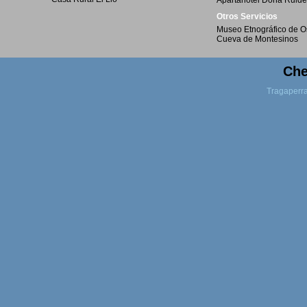
Apartahotel Doña Ruide
Otros Servicios
Museo Etnográfico de O
Cueva de Montesinos
Che
Tragaperr