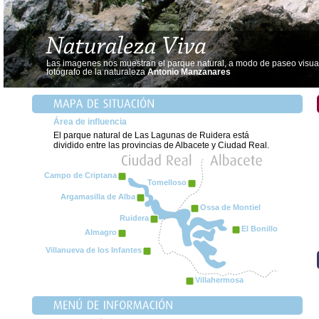
Las imagenes nos muestran el parque natural, a modo de paseo visual,
fotógrafo de la naturaleza
Antonio Manzanares
Área de influencia
El parque natural de Las Lagunas de Ruidera está
dividido entre las provincias de Albacete y Ciudad Real.
Campo de Criptana
Tomelloso
Argamasilla de Alba
Ossa de Montiel
Ruidera
El Bonillo
Almagro
Villanueva de los Infantes
Villahermosa