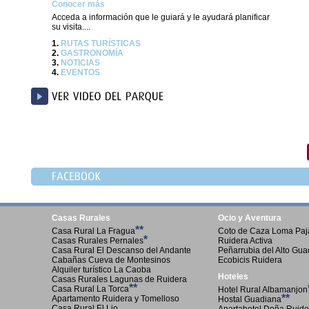
Conocer más
Acceda a información que le guiará y le ayudará planificar
su visita....
1.
RUTAS TURÍSTICAS
2.
GASTRONOMÍA
3.
NOTICIAS
4.
EVENTOS
Casas Rurales
Ocio y Aventura
**
Casa Rural La Fragua
Coto de Caza Loma Paja
*
Casas Rurales Pernales
Ruidera Activa
Casa Rural El Descanso del Andante
Peñarrubia del Alto Gu
Cabañas Cueva de Montesinos
Ecobicis Ruidera
Alquiler turístico La Caoba
Hoteles
Casas Rurales Lagunas de Ruidera
**
Casa Rural La Torca
Hotel Rural Albamanjon
**
Apartamento Ruidera y Tomelloso
Hostal Guadiana
Casa Rural El Lio