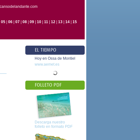
escansodelandante.com
|
05
|
06
|
07
|
08
|
09
|
10
|
11
|
12
|
13
|
14
|
15
EL TIEMPO
Hoy en Ossa de Montiel
www.aemet.es
FOLLETO PDF
Descarga nuestro
folleto en formato PDF