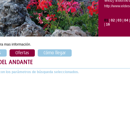
Web/Internet
http://www.eld
01
|
02
|
03
|
04
|
16
ra mas información.
s
Ofertas
Cómo llegar
 DEL ANDANTE
con los parámetros de búsqueda seleccionados.