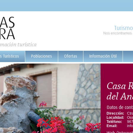
Turismo
Nos encontramos a
rmación turística
s Turísticos
Poblaciones
Ofertas
Información Útil
Casa R
del An
Datos de cont
Dirección:
Ctr
Localidad:
Oss
Teléfono:
967
Email:
inf