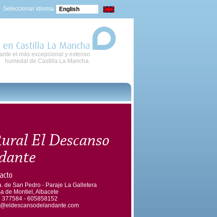
Seleccionar idioma
English
 en Castilla La Mancha
nte el más excepcional y extenso
humedal de Castilla La Mancha.
ural El Descanso
dante
acto
a. de San Pedro - Paraje La Galletera
a de Montiel, Albacete
 377584 - 605858152
o@eldescansodelandante.com