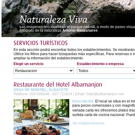
Las imagenes nos muestran el parque natural, a modo de paseo visual,
fotógrafo de la naturaleza
Antonio Manzanares
En esta sección podrá encontrar todos los establecimientos. Se mostrarán
Utilice los filtros para hacer búsquedas más específicas. Para reservas o 
ampliar la información del establecimiento.
Elegir un servicio
Establecimiento o empresa
OSSA DE MONTIEL, ALBACETE
Teléfono:
926 699048 - 607 723834 |
Email:
hotel@albamanjon.net
Descripción:
El local se situa en el 
para pocos comensales y con magnific
variada carta les ofrecemos platos t
surtida carta de cocina nacional. Pued
Ver establecimiento