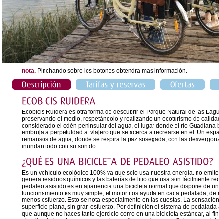
nota.
Pinchando sobre los botones obtendra mas información.
Ecobicis Ruidera es otra forma de descubrir el Parque Natural de las La
preservando el medio, respetándolo y realizando un ecoturismo de calida
considerado el edén peninsular del agua, el lugar donde el río Guadiana
embruja a perpetuidad al viajero que se acerca a recrearse en el. Un espa
remansos de agua, donde se respira la paz sosegada, con las desvergonz
inundan todo con su sonido.
Es un vehículo ecológico 100% ya que solo usa nuestra energía, no emite
genera residuos químicos y las baterías de litio que usa son fácilmente re
pedaleo asistido es en apariencia una bicicleta normal que dispone de un m
funcionamiento es muy simple; el motor nos ayuda en cada pedalada, de
menos esfuerzo. Esto se nota especialmente en las cuestas. La sensació
superficie plana, sin gran esfuerzo. Por definición el sistema de pedalada 
que aunque no haces tanto ejercicio como en una bicicleta estándar, al fin