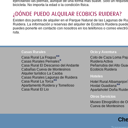
ejercitando las piernas, aunque de una forma más suave. Solo un requisit
bicicleta. No importa la edad o la condición física.
Existen dos puntos de alquiler en el Parque Natural de las Lagunas de Ru
Ruidera. La información y reservas del alquiler de Ecobicis Ruidera puedes 
puedes ponerte en contacto con nosotros en los teléfonos o correo electró
ruta.
Casas Rurales
Ocio y Aventura
**
Casa Rural La Fragua
Coto de Caza Loma Paja
*
Casas Rurales Pernales
Ruidera Activa
Casa Rural El Descanso del Andante
Peñarrubia del Alto Gu
Cabañas Cueva de Montesinos
Ecobicis Ruidera
Alquiler turístico La Caoba
Hoteles
Casas Rurales Lagunas de Ruidera
**
Casa Rural La Torca
Hotel Rural Albamanjon
**
Apartamento Ruidera y Tomelloso
Hostal Guadiana
Casa Rural El Lio
Apartahotel Doña Ruide
Otros Servicios
Museo Etnográfico de O
Cueva de Montesinos
Che
Tragaperr