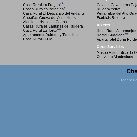
**
Casa Rural La Fragua
Coto de Caza Loma Paja
*
Casas Rurales Pernales
Ruidera Activa
Casa Rural El Descanso del Andante
Peñarrubia del Alto Gu
Cabañas Cueva de Montesinos
Ecobicis Ruidera
Alquiler turístico La Caoba
Hoteles
Casas Rurales Lagunas de Ruidera
**
Casa Rural La Torca
Hotel Rural Albamanjon
**
Apartamento Ruidera y Tomelloso
Hostal Guadiana
Casa Rural El Lio
Apartahotel Doña Ruide
Otros Servicios
Museo Etnográfico de O
Cueva de Montesinos
Che
Tragaperr