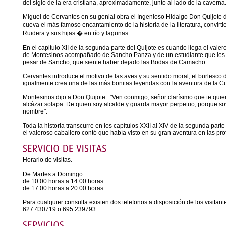
del siglo de la era cristiana, aproximadamente, junto al lado de la caverna
Miguel de Cervantes en su genial obra el Ingenioso Hidalgo Don Quijote 
cueva el más famoso encantamiento de la historia de la literatura, convirti
Ruidera y sus hijas � en río y lagunas.
En el capitulo XII de la segunda parte del Quijote es cuando llega el val
de Montesinos acompañado de Sancho Panza y de un estudiante que les sir
pesar de Sancho, que siente haber dejado las Bodas de Camacho.
Cervantes introduce el motivo de las aves y su sentido moral, el burlesco 
igualmente crea una de las más bonitas leyendas con la aventura de la 
Montesinos dijo a Don Quijote : "Ven conmigo, señor clarísimo que te quie
alcázar solapa. De quien soy alcalde y guarda mayor perpetuo, porque s
nombre".
Toda la historia transcurre en los capítulos XXII al XIV de la segunda part
el valeroso caballero contó que había visto en su gran aventura en las pro
Horario de visitas.
De Martes a Domingo
de 10.00 horas a 14.00 horas
de 17.00 horas a 20.00 horas
Para cualquier consulta existen dos telefonos a disposición de los visitant
627 430719 o 695 239793