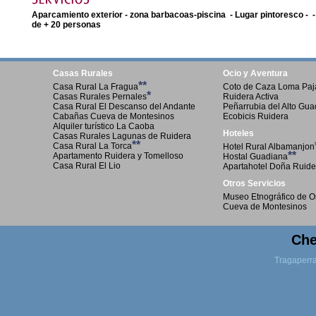
Aparcamiento exterior - zona barbacoas-piscina - Lugar pintoresco - - 
de + 20 personas
Casas Rurales
Ocio y Aventura
**
Casa Rural La Fragua
Coto de Caza Loma Paja
*
Casas Rurales Pernales
Ruidera Activa
Casa Rural El Descanso del Andante
Peñarrubia del Alto Gu
Cabañas Cueva de Montesinos
Ecobicis Ruidera
Alquiler turístico La Caoba
Hoteles
Casas Rurales Lagunas de Ruidera
**
Casa Rural La Torca
Hotel Rural Albamanjon
**
Apartamento Ruidera y Tomelloso
Hostal Guadiana
Casa Rural El Lio
Apartahotel Doña Ruide
Otros Servicios
Museo Etnográfico de O
Cueva de Montesinos
Che
Tragaperr