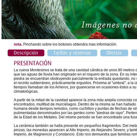
nota.
Pinchando sobre los botones obtendra mas información.
La cueva Montesinos se trata de una cavidad cárstica de unos 80 metros
que las aguas de lluvia han originado en el roquero de la zona. En su int
piedra se encuentran obstruyendo parcialmente la entrada quedando, no o
el recinto subterráneo, prácticamente erguidos. Próxima al "umbral", a la i
tiempos llamaban de los Arrieros, por guarecerse en ocasiones éstos a su
climatológicas.
A partir de la mitad de la cavidad aparece la zona más amplia conocida c
encontrados, multitud de murciélagos. Dentro de la misma se han hallado r
humana desde tiempos remotos, como cuchillos y puntas de flechas de sile
pulimentadas denominados por las gentes como "piedras de rayo". Pertenec
de la Edad de los Metales. Del mismo periodo se han encontrado una fusa 
La cerámica también se halla presente en pequeños fragmentos. Del metal 
pinzas; las monedas aparecen al Alto Imperio, de Alejandro Severo, y ta
Imperio, de Magnencio y Constancio. Esto nos demuestra que familias ro