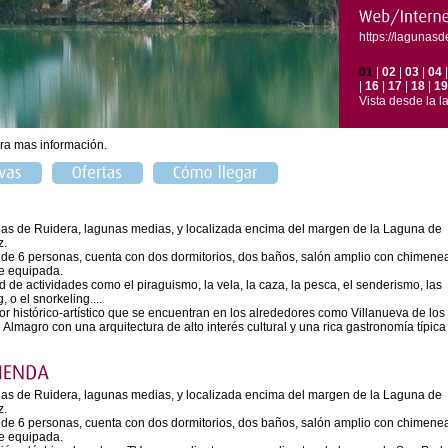
https://lagunasd
01
|
02
|
03
|
04
|
16
|
17
|
18
|
19
Vista desde la 
ra mas información.
nas de Ruidera, lagunas medias, y localizada encima del margen de la Laguna de
z.
 de 6 personas, cuenta con dos dormitorios, dos baños, salón amplio con chimene
te equipada.
d de actividades como el piraguismo, la vela, la caza, la pesca, el senderismo, las
 o el snorkeling....
lor histórico-artístico que se encuentran en los alrededores como Villanueva de los
 Almagro con una arquitectura de alto interés cultural y una rica gastronomía típica
nas de Ruidera, lagunas medias, y localizada encima del margen de la Laguna de
z.
 de 6 personas, cuenta con dos dormitorios, dos baños, salón amplio con chimene
te equipada.