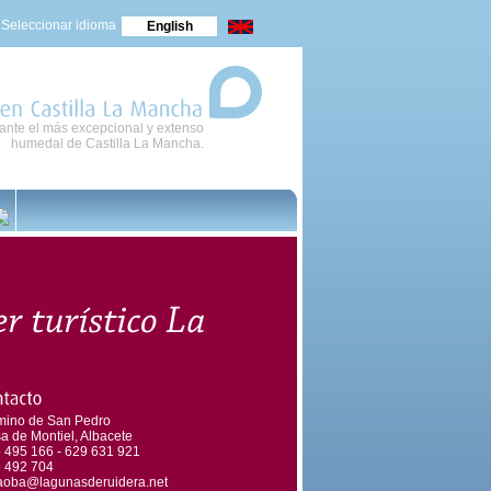
Seleccionar idioma
English
nte el más excepcional y extenso
en
Castilla
La
Mancha
humedal de Castilla La Mancha.
ino de San Pedro
a de Montiel, Albacete
 495 166 - 629 631 921
 492 704
aoba@lagunasderuidera.net