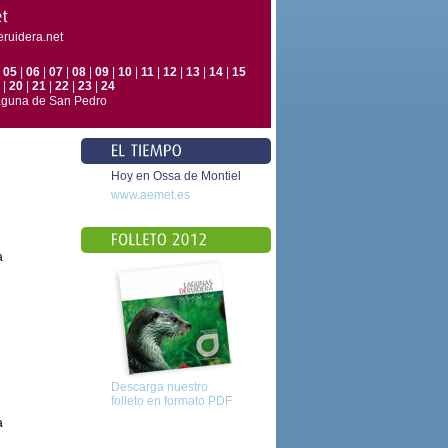
eruidera.net
|
05
|
06
|
07
|
08
|
09
|
10
|
11
|
12
|
13
|
14
|
15
|
20
|
21
|
22
|
23
|
24
laguna de San Pedro
Hoy en Ossa de Montiel
www.aemet.es
a
Descarga nuestro
folleto en formato PDF
a