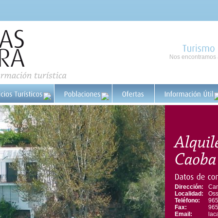
Nos encontramos a
Turismo
Dirección:
Cam
Localidad:
Oss
Teléfono:
965
Fax:
965
Email:
lac