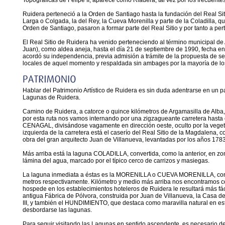
Topográficas de Felipe II, aparece como Riadera, tal vez por los frecuen
Ruidera perteneció a la Orden de Santiago hasta la fundación del Real Sit
Larga o Colgada, la del Rey, la Cueva Morenilla y parte de la Coladilla, 
Orden de Santiago, pasaron a formar parte del Real Sitio y por tanto a pe
El Real Sitio de Ruidera ha venido perteneciendo al término municipal de
Juan), como aldea aneja, hasta el día 21 de septiembre de 1990, fecha e
acordó su independencia, previa admisión a trámite de la propuesta de s
locales de aquel momento y respaldada sin ambages por la mayoría de lo
Hablar del Patrimonio Artístico de Ruidera es sin duda adentrarse en un para
Lagunas de Ruidera.
Camino de Ruidera, a catorce o quince kilómetros de Argamasilla de Alba
por esta ruta nos vamos internando por una zigzagueante carretera hast
CENAGAL, divisándose vagamente en dirección oeste, oculto por la vegetac
izquierda de la carretera está el caserío del Real Sitio de la Magdalena,
obra del gran arquitecto Juan de Villanueva, levantadas por los años 178
Más arriba está la laguna COLADILLA, convertida, como la anterior, en z
lámina del agua, marcado por el típico cerco de carrizos y masiegas.
La laguna inmediata a éstas es la MORENILLA o CUEVA MORENILLA, con 
metros respectivamente. Kilómetro y medio más arriba nos encontramos co
hospede en los establecimientos hoteleros de Ruidera le resultará más fá
antigua Fábrica de Pólvora, construida por Juan de Villanueva, la Casa del
III, y también el HUNDIMIENTO, que destaca como maravilla natural en est
desbordarse las lagunas.
Para seguir visitando las Lagunas en sentido ascendente, es necesario de