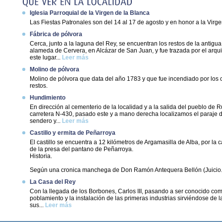
Iglesia Parroquial de la Virgen de la Blanca
Las Fiestas Patronales son del 14 al 17 de agosto y en honor a la Virge
Fábrica de pólvora
Cerca, junto a la laguna del Rey, se encuentran los restos de la antigu
alameda de Cervera, en Alcázar de San Juan, y fue trazada por el arqu
este lugar...
Leer más
Molino de pólvora
Molino de pólvora que data del año 1783 y que fue incendiado por los 
restos.
Hundimiento
En dirección al cementerio de la localidad y a la salida del pueblo de 
carretera N-430, pasado este y a mano derecha localizamos el paraj
sendero y...
Leer más
Castillo y ermita de Peñarroya
El castillo se encuentra a 12 kilómetros de Argamasilla de Alba, por la
de la presa del pantano de Peñarroya.
Historia.
Según una cronica manchega de Don Ramón Antequera Bellón (Juicio.
La Casa del Rey
Con la llegada de los Borbones, Carlos III, pasando a ser conocido como
poblamiento y la instalación de las primeras industrias sirviéndose de 
sus...
Leer más