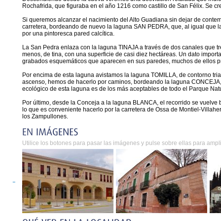
Rochafrida, que figuraba en el año 1216 como castillo de San Félix. Se cre
Si queremos alcanzar el nacimiento del Alto Guadiana sin dejar de contemp
carretera, bordeando de nuevo la laguna SAN PEDRA, que, al igual que 
por una pintoresca pared calcítica.
La San Pedra enlaza con la laguna TINAJA a través de dos canales que tre
menos, de tina, con una superficie de casi diez hectáreas. Un dato importa
grabados esquemáticos que aparecen en sus paredes, muchos de ellos pr
Por encima de esta laguna avistamos la laguna TOMILLA, de contorno triang
ascenso, hemos de hacerlo por caminos, bordeando la laguna CONCEJA, c
ecológico de esta laguna es de los más aceptables de todo el Parque Natu
Por último, desde la Conceja a la laguna BLANCA, el recorrido se vuelve ba
lo que es conveniente hacerlo por la carretera de Ossa de Montiel-Villah
los Zampullones.
Utilice los botones para pasar las imágenes y pulse sobre ellas para ampli
-