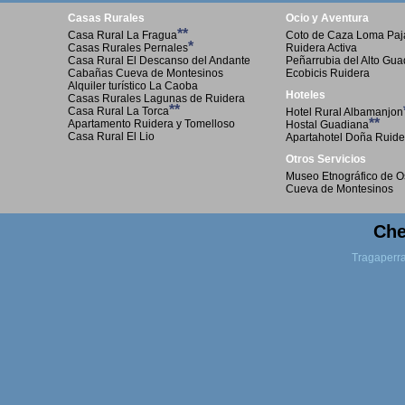
Casas Rurales
Ocio y Aventura
**
Casa Rural La Fragua
Coto de Caza Loma Paja
*
Casas Rurales Pernales
Ruidera Activa
Casa Rural El Descanso del Andante
Peñarrubia del Alto Gu
Cabañas Cueva de Montesinos
Ecobicis Ruidera
Alquiler turístico La Caoba
Hoteles
Casas Rurales Lagunas de Ruidera
**
Casa Rural La Torca
Hotel Rural Albamanjon
**
Apartamento Ruidera y Tomelloso
Hostal Guadiana
Casa Rural El Lio
Apartahotel Doña Ruide
Otros Servicios
Museo Etnográfico de O
Cueva de Montesinos
Che
Tragaperr