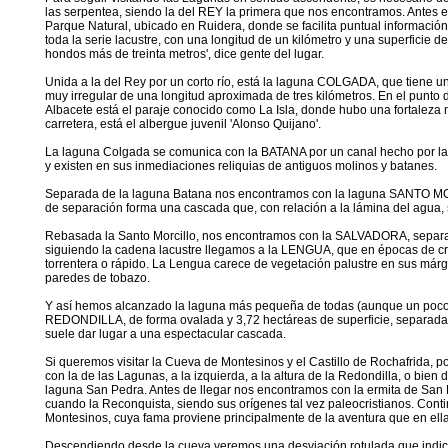
las serpentea, siendo la del REY la primera que nos encontramos. Antes e
Parque Natural, ubicado en Ruidera, donde se facilita puntual informaci
toda la serie lacustre, con una longitud de un kilómetro y una superficie 
hondos más de treinta metros', dice gente del lugar.
Unida a la del Rey por un corto río, está la laguna COLGADA, que tiene u
muy irregular de una longitud aproximada de tres kilómetros. En el punto d
Albacete está el paraje conocido como La Isla, donde hubo una fortaleza me
carretera, está el albergue juvenil 'Alonso Quijano'.
La laguna Colgada se comunica con la BATANA por un canal hecho por la 
y existen en sus inmediaciones reliquias de antiguos molinos y batanes.
Separada de la laguna Batana nos encontramos con la laguna SANTO MORC
de separación forma una cascada que, con relación a la lámina del agua, s
Rebasada la Santo Morcillo, nos encontramos con la SALVADORA, separada 
siguiendo la cadena lacustre llegamos a la LENGUA, que en épocas de crec
torrentera o rápido. La Lengua carece de vegetación palustre en sus má
paredes de tobazo.
Y así hemos alcanzado la laguna más pequeña de todas (aunque un poco m
REDONDILLA, de forma ovalada y 3,72 hectáreas de superficie, separada 
suele dar lugar a una espectacular cascada.
Si queremos visitar la Cueva de Montesinos y el Castillo de Rochafrida, p
con la de las Lagunas, a la izquierda, a la altura de la Redondilla, o bien
laguna San Pedra. Antes de llegar nos encontramos con la ermita de San P
cuando la Reconquista, siendo sus orígenes tal vez paleocristianos. Cont
Montesinos, cuya fama proviene principalmente de la aventura que en el
Descendiendo desde la cueva veremos una desviación rotulada que indica el