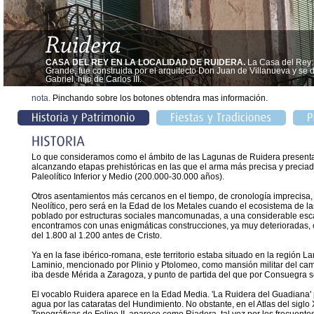
CASA DEL REY EN LA LOCALIDAD DE RUIDERA.
La Casa del Rey: 
Grande, fue construida por el arquitecto Don Juan de Villanueva y se de
Gabriel, hijo de Carlos III.
nota.
Pinchando sobre los botones obtendra mas información.
Lo que consideramos como el ámbito de las Lagunas de Ruidera presenta 
alcanzando etapas prehistóricas en las que el arma más precisa y preciada
Paleolítico Inferior y Medio (200.000-30.000 años).
Otros asentamientos más cercanos en el tiempo, de cronología imprecisa,
Neolítico, pero será en la Edad de los Metales cuando el ecosistema de 
poblado por estructuras sociales mancomunadas, a una considerable escal
encontramos con unas enigmáticas construcciones, ya muy deterioradas, co
del 1.800 al 1.200 antes de Cristo.
Ya en la fase ibérico-romana, este territorio estaba situado en la región La
Laminio, mencionado por Plinio y Ptolomeo, como mansión militar del ca
iba desde Mérida a Zaragoza, y punto de partida del que por Consuegra se
El vocablo Ruidera aparece en la Edad Media. 'La Ruidera del Guadiana' p
agua por las cataratas del Hundimiento. No obstante, en el Atlas del sigl