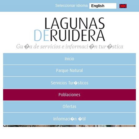
Seleccionar idioma
English
Gu�a de servicios e informaci�n tur�stica
Inicio
Parque Natural
Servicios Tur�sticos
Poblaciones
Ofertas
Informaci�n �til