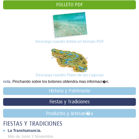
FOLLETO PDF
Descarga nuestro folleto en formato PDF
Descarga nuestro Plano de las Lagunas
nota.
Pinchando sobre los botones obtendra mas informaci�n.
Historia y Patrimonio
Fiestas y Tradiciones
Productos y Artesan�a
FIESTAS Y TRADICIONES
La Transhumancia.
Mes de Junio Y Noviembre