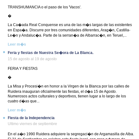
TRANSHUMANCIA o el paso de los 'Vacos'.
�
La Ca�ada Real Conquense es una de las m�s largas de las existentes
en Espa�a. Discurre por tres comunidades diferentes, Arag�n, Castilla-
Le�n y Andaluc�a. Parte de la serran�a de Albarrac�n, en Teruel,...
Leer m�s
Feria y fiestas de Nuestra Se�ora de La Blanca.
15 de agosto al 19 de agosto
FERIA Y FIESTAS
�
La Misa y Procesi�n en honor a la Virgen de la Blanca por las calles de
Ruidera inauguran oficialmente las fiestas, el d�a 15 de Agosto.
Numerosos actos culturales y deportivos, tienen lugar a lo largo de los
cuatro d�as que...
Leer m�s
Fiesta de la Independencia
Ultimo viernes de septiembre
En el a�o 1990 Ruidera adquiere la segregaci�n de Argamasilla de Alba.