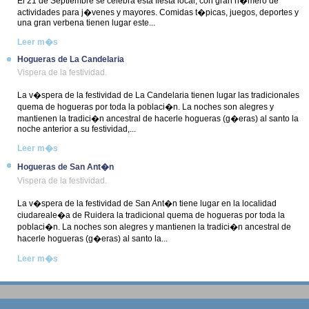
El 21 de Septiembre se celebra esta fiesta local, con gran n�mero de
actividades para j�venes y mayores. Comidas t�picas, juegos, deportes y
una gran verbena tienen lugar este...
Leer m�s
Hogueras de La Candelaria
Vispera de la festividad.
La v�spera de la festividad de La Candelaria tienen lugar las tradicionales
quema de hogueras por toda la poblaci�n. La noches son alegres y
mantienen la tradici�n ancestral de hacerle hogueras (g�eras) al santo la
noche anterior a su festividad,...
Leer m�s
Hogueras de San Ant�n
Vispera de la festividad.
La v�spera de la festividad de San Ant�n tiene lugar en la localidad
ciudareale�a de Ruidera la tradicional quema de hogueras por toda la
poblaci�n. La noches son alegres y mantienen la tradici�n ancestral de
hacerle hogueras (g�eras) al santo la...
Leer m�s