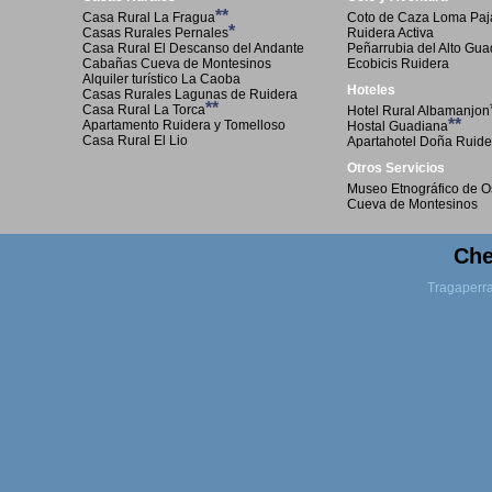
**
Casa Rural La Fragua
Coto de Caza Loma Paja
*
Casas Rurales Pernales
Ruidera Activa
Casa Rural El Descanso del Andante
Peñarrubia del Alto Gu
Cabañas Cueva de Montesinos
Ecobicis Ruidera
Alquiler turístico La Caoba
Hoteles
Casas Rurales Lagunas de Ruidera
**
Casa Rural La Torca
Hotel Rural Albamanjon
**
Apartamento Ruidera y Tomelloso
Hostal Guadiana
Casa Rural El Lio
Apartahotel Doña Ruide
Otros Servicios
Museo Etnográfico de O
Cueva de Montesinos
Che
Tragaperr