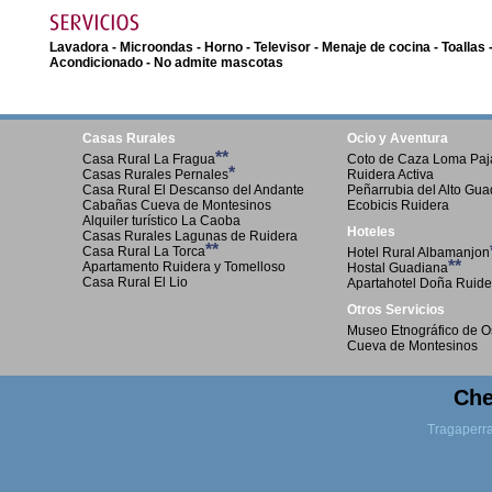
Lavadora - Microondas - Horno - Televisor - Menaje de cocina - Toallas 
Acondicionado - No admite mascotas
Casas Rurales
Ocio y Aventura
**
Casa Rural La Fragua
Coto de Caza Loma Paja
*
Casas Rurales Pernales
Ruidera Activa
Casa Rural El Descanso del Andante
Peñarrubia del Alto Gu
Cabañas Cueva de Montesinos
Ecobicis Ruidera
Alquiler turístico La Caoba
Hoteles
Casas Rurales Lagunas de Ruidera
**
Casa Rural La Torca
Hotel Rural Albamanjon
**
Apartamento Ruidera y Tomelloso
Hostal Guadiana
Casa Rural El Lio
Apartahotel Doña Ruide
Otros Servicios
Museo Etnográfico de O
Cueva de Montesinos
Che
Tragaperr