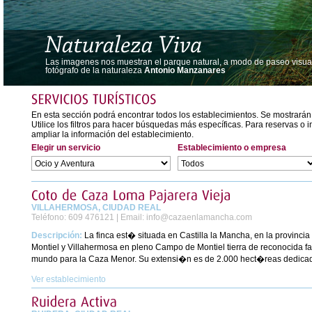
Las imagenes nos muestran el parque natural, a modo de paseo visual,
fotógrafo de la naturaleza
Antonio Manzanares
En esta sección podrá encontrar todos los establecimientos. Se mostrarán
Utilice los filtros para hacer búsquedas más específicas. Para reservas o 
ampliar la información del establecimiento.
Elegir un servicio
Establecimiento o empresa
VILLAHERMOSA, CIUDAD REAL
Teléfono:
609 476121 |
Email:
info@cazaenlamancha.com
Descripción:
La finca est� situada en Castilla la Mancha, en la provinci
Montiel y Villahermosa en pleno Campo de Montiel tierra de reconocida f
mundo para la Caza Menor. Su extensi�n es de 2.000 hect�reas dedicada
Ver establecimiento