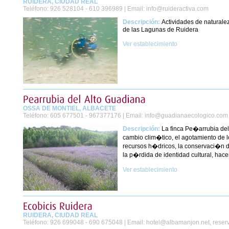
RUIDERA, CIUDAD REAL
Teléfono:
926 528104 - 610 396989 |
Email:
info@ruideractiva.com
Descripción:
Actividades de naturale
de las Lagunas de Ruidera
Ver establecimiento
OSSA DE MONTIEL, ALBACETE
Teléfono:
605 677501 - 967377176 |
Email:
info@guadianaecologico.com
Descripción:
La finca Pe�arrubia del
cambio clim�tico, el agotamiento de l
recursos h�dricos, la conservaci�n de
la p�rdida de identidad cultural, hace
Ver establecimiento
RUIDERA, CIUDAD REAL
Teléfono:
926 699048 - 690 675048 |
Email:
hotel@albamanjon.net
,
reser