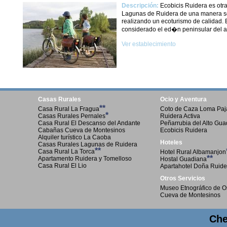
Descripción:
Ecobicis Ruidera es otra
Lagunas de Ruidera de una manera so
realizando un ecoturismo de calidad.
considerado el ed�n peninsular del ag
Ver establecimiento
Casas Rurales
Ocio y Aventura
**
Casa Rural La Fragua
Coto de Caza Loma Paja
*
Casas Rurales Pernales
Ruidera Activa
Casa Rural El Descanso del Andante
Peñarrubia del Alto Gu
Cabañas Cueva de Montesinos
Ecobicis Ruidera
Alquiler turístico La Caoba
Hoteles
Casas Rurales Lagunas de Ruidera
**
Casa Rural La Torca
Hotel Rural Albamanjon
**
Apartamento Ruidera y Tomelloso
Hostal Guadiana
Casa Rural El Lio
Apartahotel Doña Ruide
Otros Servicios
Museo Etnográfico de O
Cueva de Montesinos
Che