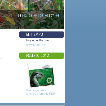
01
|
02
|
03
|
04
|
05
|
06
|
07
|
08
Hoy en el Parque
www.aemet.es
Descarga nuestro
folleto en formato PDF