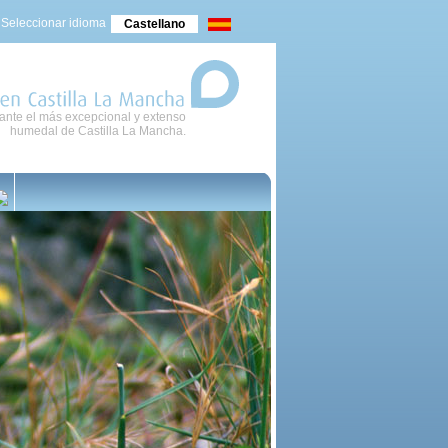
Seleccionar idioma
Castellano
nte el más excepcional y extenso
en
Castilla
La
Mancha
humedal de Castilla La Mancha.