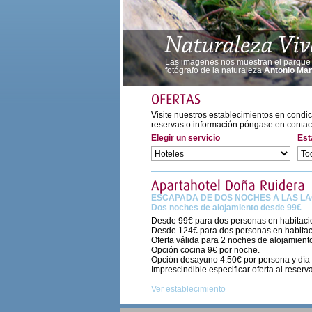
Las imagenes nos muestran el parque n
fotógrafo de la naturaleza
Antonio Ma
Visite nuestros establecimientos en condic
reservas o información póngase en contact
Elegir un servicio
Est
ESCAPADA DE DOS NOCHES A LAS L
Dos noches de alojamiento desde 99€
Desde 99€ para dos personas en habitacio
Desde 124€ para dos personas en habitaci
Oferta válida para 2 noches de alojamient
Opción cocina 9€ por noche.
Opción desayuno 4.50€ por persona y día
Imprescindible especificar oferta al reserva
Ver establecimiento