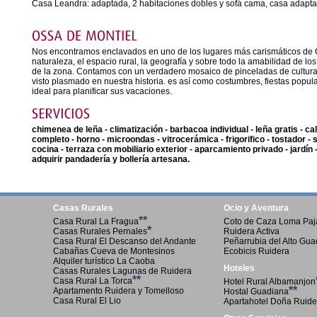
Casa Leandra: adaptada, 2 habitaciones dobles y sofá cama, casa adapta
Nos encontramos enclavados en uno de los lugares más carismáticos de Cas
naturaleza, el espacio rural, la geografía y sobre todo la amabilidad de l
de la zona. Contamos con un verdadero mosaico de pinceladas de cultura 
visto plasmado en nuestra historia. es así como costumbres, fiestas popu
ideal para planificar sus vacaciones.
chimenea de leña - climatización - barbacoa individual - leña gratis - ca
completo - horno - microondas - vitrocerámica - frigorifico - tostador -
cocina - terraza con mobiliario exterior - aparcamiento privado - jardín 
adquirir pandadería y bollería artesana.
Casas Rurales
Ocio y Aventura
**
Casa Rural La Fragua
Coto de Caza Loma Paja
*
Casas Rurales Pernales
Ruidera Activa
Casa Rural El Descanso del Andante
Peñarrubia del Alto Gu
Cabañas Cueva de Montesinos
Ecobicis Ruidera
Alquiler turístico La Caoba
Hoteles
Casas Rurales Lagunas de Ruidera
**
Casa Rural La Torca
Hotel Rural Albamanjon
**
Apartamento Ruidera y Tomelloso
Hostal Guadiana
Casa Rural El Lio
Apartahotel Doña Ruide