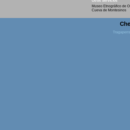
Otros Servicios
Museo Etnográfico de O
Cueva de Montesinos
Che
Tragaperr