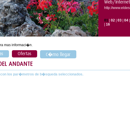
Web/Internet
http://www.eld
01
|
02
|
03
|
04
|
16
ra mas informaci�n.
as
Ofertas
C�mo llegar
 DEL ANDANTE
 con los par�metros de b�squeda seleccionados.