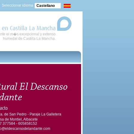
Seleccionar idioma
Castellano
 en Castilla La Mancha
nte el m�s excepcional y extenso
humedal de Castilla La Mancha.
ural El Descanso
dante
acto
ra. de San Pedro - Paraje La Galletera
sa de Montiel, Albacete
7 377584 - 605858152
fo@eldescansodelandante.com