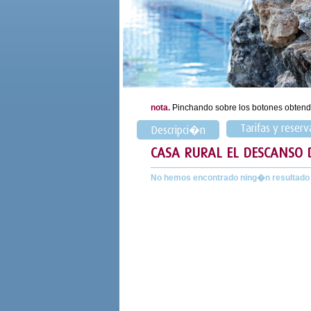
nota.
Pinchando sobre los botones obtend
Tarifas y reserv
Descripci�n
CASA RURAL EL DESCANSO
No hemos encontrado ning�n resultado