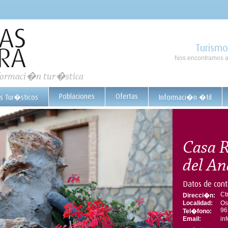
Turismo
Nos encontramos a
nformaci�n tur�stica
Poblaciones
Ofertas
os Tur�sticos
Informaci�n �til
Casa R
del An
Datos de cont
Ct
Direcci�n:
Localidad:
Os
96
Tel�fono:
Email:
in