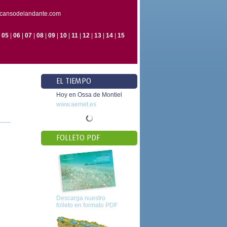
escansodelandante.com
|
05
|
06
|
07
|
08
|
09
|
10
|
11
|
12
|
13
|
14
|
15
EL TIEMPO
Hoy en Ossa de Montiel
www.aemet.es
FOLLETO PDF
Descarga nuestro
folleto en formato PDF