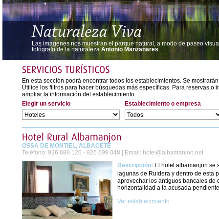
Las imagenes nos muestran el parque natural, a modo de paseo visual,
fotógrafo de la naturaleza
Antonio Manzanares
En esta sección podrá encontrar todos los establecimientos. Se mostrarán
Utilice los filtros para hacer búsquedas más específicas. Para reservas o 
ampliar la información del establecimiento.
Elegir un servicio
Establecimiento o empresa
OSSA DE MONTIEL, ALBACETE
Teléfono:
926 699 120 - 926 699 048 |
Email:
hotel@albamanjon.net
Descripción:
El hotel albamanjon se 
lagunas de Ruidera y dentro de esta 
aprovechar los antiguos bancales de c
horizontalidad a la acusada pendiente 
Ver establecimiento