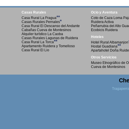
Casas Rurales
Ocio y Aventura
**
Casa Rural La Fragua
Coto de Caza Loma Paja
*
Casas Rurales Pernales
Ruidera Activa
Casa Rural El Descanso del Andante
Peñarrubia del Alto Gu
Cabañas Cueva de Montesinos
Ecobicis Ruidera
Alquiler turístico La Caoba
Hoteles
Casas Rurales Lagunas de Ruidera
**
Casa Rural La Torca
Hotel Rural Albamanjon
**
Apartamento Ruidera y Tomelloso
Hostal Guadiana
Casa Rural El Lio
Apartahotel Doña Ruide
Otros Servicios
Museo Etnográfico de O
Cueva de Montesinos
Che
Tragaperr