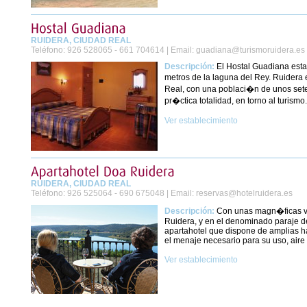
RUIDERA, CIUDAD REAL
Teléfono:
926 528065 - 661 704614 |
Email:
guadiana@turismoruidera.es
Descripción:
El Hostal Guadiana esta
metros de la laguna del Rey. Ruidera
Real, con una poblaci�n de unos sete
pr�ctica totalidad, en torno al turismo.
Ver establecimiento
RUIDERA, CIUDAD REAL
Teléfono:
926 525064 - 690 675048 |
Email:
reservas@hotelruidera.es
Descripción:
Con unas magn�ficas vi
Ruidera, y en el denominado paraje de
apartahotel que dispone de amplias ha
el menaje necesario para su uso, aire 
Ver establecimiento