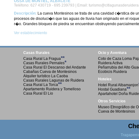
OSSA DE MONTIEL, ALBACETE
Teléfono:
627 430719 - 695 239793 |
Email:
turismo@citlagunasderuider
Descripción:
La cueva Montesinos se trata de una cavidad c�rstica de 
procesos de disoluci�n que las aguas de lluvia han originado en el roque
r�o. Grandes bloques de piedra se encuentran obstruyendo parcialmente l
Ver establecimiento
Casas Rurales
Ocio y Aventura
**
Casa Rural La Fragua
Coto de Caza Loma Paja
*
Casas Rurales Pernales
Ruidera Activa
Casa Rural El Descanso del Andante
Peñarrubia del Alto Gu
Cabañas Cueva de Montesinos
Ecobicis Ruidera
Alquiler turístico La Caoba
Hoteles
Casas Rurales Lagunas de Ruidera
**
Casa Rural La Torca
Hotel Rural Albamanjon
**
Apartamento Ruidera y Tomelloso
Hostal Guadiana
Casa Rural El Lio
Apartahotel Doña Ruide
Otros Servicios
Museo Etnográfico de O
Cueva de Montesinos
Che
Tragaperr