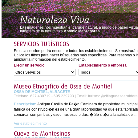
Las imagenes nos muestran el parque natural, a modo de paseo visual,
fotógrafo de la naturaleza
Antonio Manzanares
En esta sección podrá encontrar todos los establecimientos. Se mostrarán
Utilice los filtros para hacer búsquedas más específicas. Para reservas o 
ampliar la información del establecimiento.
Elegir un servicio
Establecimiento o empresa
OSSA DE MONTIEL, ALBACETE
Teléfono:
627 430719 - 695 239793 |
Email:
turismo@citlagunasderuider
Descripción:
Antigua Casilla de Pe�n Caminero de propiedad municipal,
fabrica de construcci�n es de una gran laboriosidad ya que esta fabricad
comarca, con jambas y esquinas esculpidas. � Se sit�a a la salida de ...
Ver establecimiento