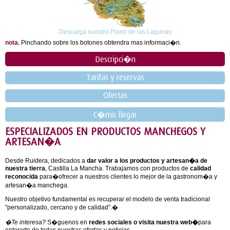
Descarga nuestro Plano de las Lagunas
nota.
Pinchando sobre los botones obtendra mas informaci�n.
Descripci�n
Tarifas y reservas
Ofertas
C�mo llegar
ESPECIALIZADOS EN PRODUCTOS MANCHEGOS Y
ARTESAN�A
Desde Ruidera, dedicados a
dar valor a los productos y artesan�a de
nuestra tierra
, Castilla La Mancha. Trabajamos con productos de
calidad
reconocida
para�ofrecer a nuestros clientes lo mejor de la gastronom�a y
artesan�a manchega.
Nuestro objetivo fundamental es recuperar el modelo de venta tradicional
"personalizado, cercano y de calidad".�
�Te interesa?
S�guenos en
redes sociales o visita nuestra web�
para