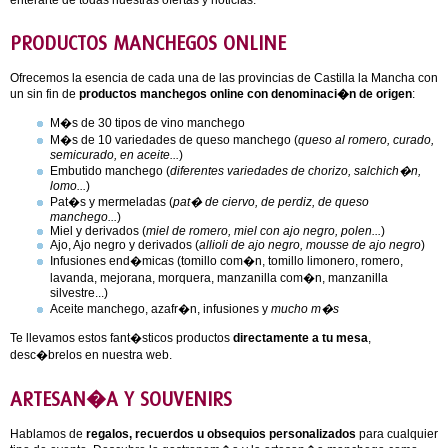
enterarte de todas nuestras ofertas y noticias.
PRODUCTOS MANCHEGOS ONLINE
Ofrecemos la esencia de cada una de las provincias de Castilla la Mancha con
un sin fin de
productos manchegos online con denominaci�n de origen
:
M�s de 30 tipos de vino manchego
M�s de 10 variedades de queso manchego (
queso al romero, curado,
semicurado, en aceite...
)
Embutido manchego (
diferentes variedades de chorizo, salchich�n,
lomo...
)
Pat�s y mermeladas (
pat� de ciervo, de perdiz, de queso
manchego...
)
Miel y derivados (
miel de romero, miel con ajo negro, polen...
)
Ajo, Ajo negro y derivados (
allioli de ajo negro, mousse de ajo negro
)
Infusiones end�micas (tomillo com�n, tomillo limonero, romero,
lavanda, mejorana, morquera, manzanilla com�n, manzanilla
silvestre...)
Aceite manchego, azafr�n, infusiones y
mucho m�s
Te llevamos estos fant�sticos productos
directamente a tu mesa
,
desc�brelos en nuestra web.
ARTESAN�A Y SOUVENIRS
Hablamos de
regalos, recuerdos u obsequios personalizados
para cualquier