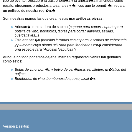
tipo de evento. Descubre la gastronom�a y la artesan�a manchega como
regalo, ofrecemos productos artesanales y �nicos que te permitir�n regalar
un pellizco de nuestra regi�n:�
Son nuestras manos las que crean estas
maravillosas piezas
:
Artesan�a en madera de sabina (
soporte para copas, soporte para
botella de vino, portafotos, tablas para cortar, llaveros, astillas,
cuelgallaves...
)
Otra artesan�a (
botellas forradas con esparto, escobas de cabezuela
y plumeros cuya planta utilizada para fabricarlos est� considerada
una especie rara "Agrostis Nebulosa"
)
Aunque no todo podemos dejar al margen regalos/souvenirs tan geniales
como estos:
Botas de vino, porr�n y botijo de cer�mica, servilletero m�talico del
quijote...
Bombones de vino, bombones de queso, azafr�n...
Version Desktop