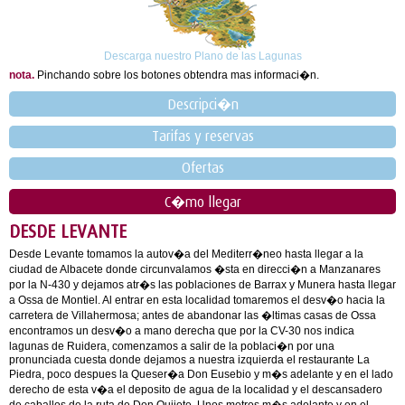
Descarga nuestro Plano de las Lagunas
nota.
Pinchando sobre los botones obtendra mas informaci�n.
Descripci�n
Tarifas y reservas
Ofertas
C�mo llegar
DESDE LEVANTE
Desde Levante tomamos la autov�a del Mediterr�neo hasta llegar a la
ciudad de Albacete donde circunvalamos �sta en direcci�n a Manzanares
por la N-430 y dejamos atr�s las poblaciones de Barrax y Munera hasta llegar
a Ossa de Montiel. Al entrar en esta localidad tomaremos el desv�o hacia la
carretera de Villahermosa; antes de abandonar las �ltimas casas de Ossa
encontramos un desv�o a mano derecha que por la CV-30 nos indica
lagunas de Ruidera, comenzamos a salir de la poblaci�n por una
pronunciada cuesta donde dejamos a nuestra izquierda el restaurante La
Piedra, poco despues la Queser�a Don Eusebio y m�s adelante y en el lado
derecho de esta v�a el deposito de agua de la localidad y el descansadero