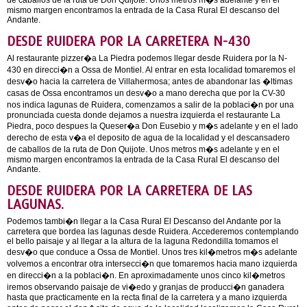
de caballos de la ruta de Don Quijote. Unos metros m�s adelante y en el
mismo margen encontramos la entrada de la Casa Rural El descanso del
Andante.
DESDE RUIDERA POR LA CARRETERA N-430
Al restaurante pizzer�a La Piedra podemos llegar desde Ruidera por la N-
430 en direcci�n a Ossa de Montiel. Al entrar en esta localidad tomaremos el
desv�o hacia la carretera de Villahermosa; antes de abandonar las �ltimas
casas de Ossa encontramos un desv�o a mano derecha que por la CV-30
nos indica lagunas de Ruidera, comenzamos a salir de la poblaci�n por una
pronunciada cuesta donde dejamos a nuestra izquierda el restaurante La
Piedra, poco despues la Queser�a Don Eusebio y m�s adelante y en el lado
derecho de esta v�a el deposito de agua de la localidad y el descansadero
de caballos de la ruta de Don Quijote. Unos metros m�s adelante y en el
mismo margen encontramos la entrada de la Casa Rural El descanso del
Andante.
DESDE RUIDERA POR LA CARRETERA DE LAS
LAGUNAS.
Podemos tambi�n llegar a la Casa Rural El Descanso del Andante por la
carretera que bordea las lagunas desde Ruidera. Accederemos contemplando
el bello paisaje y al llegar a la altura de la laguna Redondilla tomamos el
desv�o que conduce a Ossa de Montiel. Unos tres kil�metros m�s adelante
volvemos a encontrar otra intersecci�n que tomaremos hacia mano izquierda
en direcci�n a la poblaci�n. En aproximadamente unos cinco kil�metros
iremos observando paisaje de vi�edo y granjas de producci�n ganadera
hasta que practicamente en la recta final de la carretera y a mano izquierda