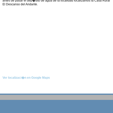
antes de pasar el dep�sito de agua de la localidad localizamos la Casa Rural
El Descanso del Andante.
Ver localizaci�n en Google Maps