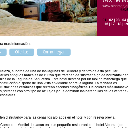
Web/Internet
www.albamanjon
Habit
01
|
02
|
03
|
04
|
16
|
17
|
18
|
19
ra mas información.
s
Ofertas
Cómo llegar
raleza, al borde de una de las lagunas de Ruidera y dentro de esta peculiar
r los antiguos bancales de cultivo que trataban de sustraer algo de horizontalida
lizos de la Laguna de San Pedro. Este hotel destaca por un molino manchego que
nstrucción dispone de una vista envidiable sobre la laguna. La fachada es
rustaciones cerámicas que recrean escenas cinegéticas. De colores más llamativ
, forradas con otro tipo de azulejos y que dominan las barandillas de los ventana
 escaleras.
n disfrutarloy para las cenas los alojados en el hotel y con reseva previa.
el Campo de Montiel destacan en este pequeño restaurante del hotel Albamanjon;