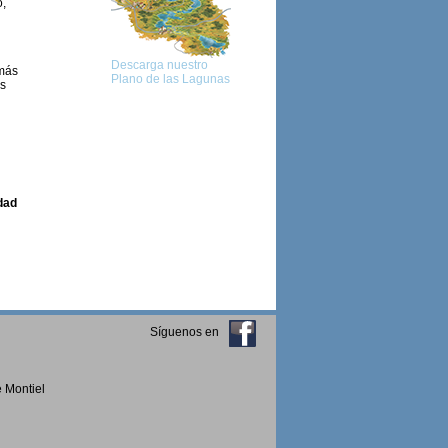
o,
Descarga nuestro
 más
Plano de las Lagunas
es
idad
Síguenos en
 Montiel