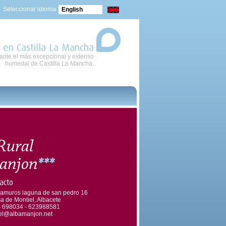
Seleccionar idioma
English
 en Castilla La Mancha
nte el más excepcional y extenso
humedal de Castilla La Mancha.
Rural
anjon
***
acto
ramuros laguna de san pedro 16
a de Montiel, Albacete
 698034 - 623988581
el@albamanjon.net