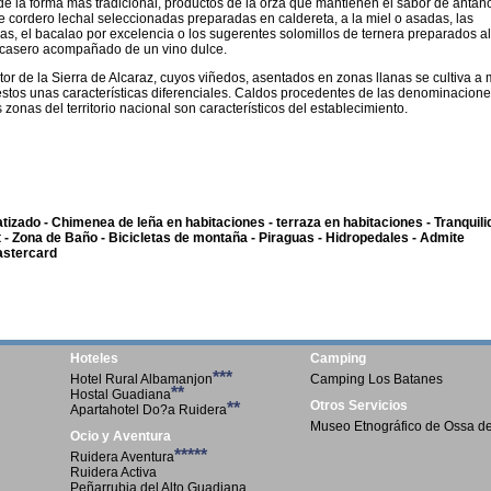
 la forma más tradicional, productos de la orza que mantienen el sabor de antañ
de cordero lechal seleccionadas preparadas en caldereta, a la miel o asadas, las
uras, el bacalao por excelencia o los sugerentes solomillos de ternera preparados al
re casero acompañado de un vino dulce.
or de la Sierra de Alcaraz, cuyos viñedos, asentados en zonas llanas se cultiva a
a estos unas características diferenciales. Caldos procedentes de las denominacion
nas del territorio nacional son característicos del establecimiento.
atizado - Chimenea de leña en habitaciones - terraza en habitaciones - Tranquil
et - Zona de Baño - Bicicletas de montaña - Piraguas - Hidropedales - Admite
astercard
Hoteles
Camping
***
Hotel Rural Albamanjon
Camping Los Batanes
**
Hostal Guadiana
Otros Servicios
**
Apartahotel Do?a Ruidera
Museo Etnográfico de Ossa de
Ocio y Aventura
*****
Ruidera Aventura
Ruidera Activa
Peñarrubia del Alto Guadiana