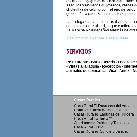
escabeches y guisos de caza elaborados de
asadillos y revueltos quijotescos, carnes 
chuletillas de cabrito con relleno de verd
gusto... Para endulzar, un delicioso post
La bodega ofrece al comensal vinos de aut
de mil metros de altitud, lo que confiere 
La Mancha o Valdepeñas además de otras zo
Más información sobre el restaurante.
SERVICIOS
Restaurante - Bar-Cafetería - Local clim
- Vistas a la laguna - Recepción - Intern
animales de compañía - Visa - Amex - M
Casas Rurales
Casa Rural El Descanso del Andante
Caba?as Cueva de Montesinos
Casas Rurales Lagunas de Ruidera
**
Casa Rural La Torca
Apartamento Ruidera y Tomelloso
Casa Rural El Lio
Casas Rurales Quijote y Sancho