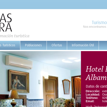
Turismo
Nos encontramos a
rmación turística
s Turísticos
Poblaciones
Ofertas
Información Útil
Hotel 
Albam
Datos de cont
Dirección:
ext
Localidad:
Oss
Teléfono:
926
Email:
hot