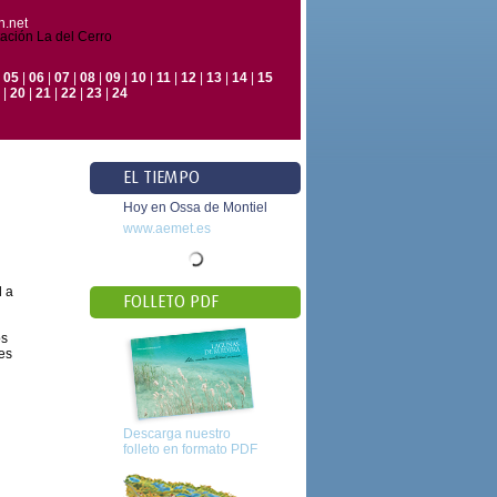
.net
ación La del Cerro
|
05
|
06
|
07
|
08
|
09
|
10
|
11
|
12
|
13
|
14
|
15
|
20
|
21
|
22
|
23
|
24
EL TIEMPO
Hoy en Ossa de Montiel
www.aemet.es
d a
FOLLETO PDF
os
les
Descarga nuestro
folleto en formato PDF