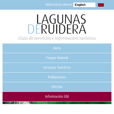
Seleccionar idioma
English
Guía de servicios e información turística
Inicio
Parque Natural
Servicios Turísticos
Poblaciones
Ofertas
Información Útil