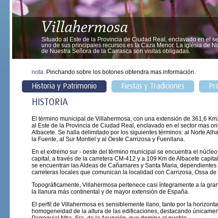
Villahermosa
Situado al Este de la Provincia de Ciudad Real, enclavado en el s
uno de sus principales recursos es la Caza Menor. La iglésia de N
de Nuestra Señora de la Carrasca son visitas obligadas.
nota.
Pinchando sobre los botones obtendra mas información.
Historia y Patrimonio
Fiestas y Tradiciones
Pr
HISTORIA
El término municipal de Villahermosa, con una extensión de 361,6 Km2
al Este de la Provincia de Ciudad Real, enclavado en el sector mas or
Albacete. Se halla delimitado por los siguientes términos: al Norte Alh
la Fuente, al Sur Montiel y al Oeste Carrizosa y Fuenllana.
En el extremo sur - oeste del término municipal se encuentra el núcl
capital, a través de la carretera CM-412 y a 109 Km de Albacete capita
se encuentran las Aldeas de Cañamares y Santa Maria, dependientes 
carreteras locales que comunican la localidad con Carrizosa, Ossa de 
Topográficamente, Villahermosa pertenece casi íntegramente a la gran
la llanura más continental y de mayor extensión de España.
El perfil de Villahermosa es sensiblemente llano, tanto por la horizont
homogeneidad de la altura de las edificaciones, destacando únicamente