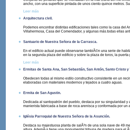
ancho, con una superficie pintada de unos ciento quince metros. Su r
Leer más
Arquitectura civil.
Podemos encontrar distintas edificaciones tales como la casa del A
Villahermosa, Casa del Comendador, y algunas más.todas ellas an
Santuario de Nuestra Señora de la Carrasca.
En el edificio actual puede observarse tambiÃ©n una serie de habi
en la segunda plaza del edificio y sobre la plaza de toros, la puerta p
Leer más
Ermitas de Santa Ana, San Sebastián, San Antón, Santo Cristo y 
Obedecen todas al mismo estilo constructivo consistente en un reci
elaboradas con materiales modernos y tejados a cuatro aguas.
Ermita de San Agustin.
Dedicada al santopatrón del pueblo, destaca por su singularidad y
manierista fabricada a base de roca arenisca y conformada por un
Iglésia Parroquial de Nuestra Señora de la Asunción.
Destaca su majestuosa planta de salÃ³n de una sola nave de 49 met
altura. AdemÃ¡s tiene una monumental tribuna de madera para el Ã