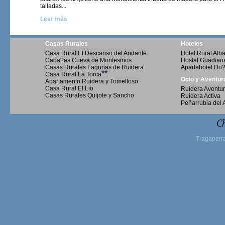
talladas...
Leer más
Casas Rurales
Hoteles
Casa Rural El Descanso del Andante
Hotel Rural Al
Caba?as Cueva de Montesinos
Hostal Guadian
Casas Rurales Lagunas de Ruidera
Apartahotel Do
**
Casa Rural La Torca
Ocio y Aventur
Apartamento Ruidera y Tomelloso
Casa Rural El Lio
Ruidera Aventu
Casas Rurales Quijote y Sancho
Ruidera Activa
Peñarrubia del 
Ch
Tragaperr