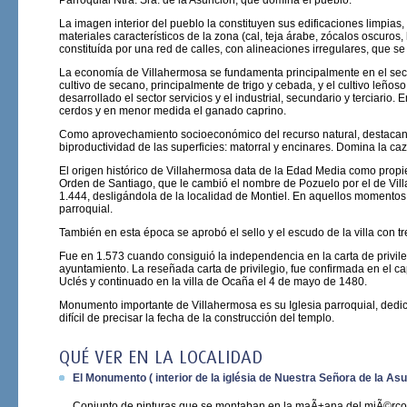
Parroquial Ntra. Sra. de la Asunción, que domina el pueblo.
La imagen interior del pueblo la constituyen sus edificaciones limpia
materiales característicos de la zona (cal, teja árabe, zócalos oscuros
constituída por una red de calles, con alineaciones irregulares, que s
La economía de Villahermosa se fundamenta principalmente en el secto
cultivo de secano, principalmente de trigo y cebada, y el cultivo leños
desarrollado el sector servicios y el industrial, secundario y terciario
cerdos y en menor medida el ganado caprino.
Como aprovechamiento socioeconómico del recurso natural, destacan l
biproductividad de las superficies: matorral y encinares. Domina la ca
El origen histórico de Villahermosa data de la Edad Media como propi
Orden de Santiago, que le cambió el nombre de Pozuelo por el de Vil
1.444, desligándola de la localidad de Montiel. En aquellos momentos s
parroquial.
También en esta época se aprobó el sello y el escudo de la villa con tr
Fue en 1.573 cuando consiguió la independencia en la carta de privileg
ayuntamiento. La reseñada carta de privilegio, fue confirmada en el c
Uclés y continuado en la villa de Ocaña el 4 de mayo de 1480.
Monumento importante de Villahermosa es su Iglesia parroquial, dedic
difícil de precisar la fecha de la construcción del templo.
QUÉ VER EN LA LOCALIDAD
El Monumento ( interior de la iglésia de Nuestra Señora de la Asu
Conjunto de pinturas que se montaban en la maÃ±ana del miÃ©rcol