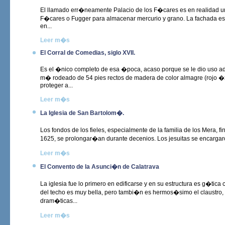
El llamado err�neamente Palacio de los F�cares es en realidad un
F�cares o Fugger para almacenar mercurio y grano. La fachada es d
en...
Leer m�s
El Corral de Comedias, siglo XVII.
Es el �nico completo de esa �poca, acaso porque se le dio uso 
m� rodeado de 54 pies rectos de madera de color almagre (rojo �x
proteger a...
Leer m�s
La Iglesia de San Bartolom�.
Los fondos de los fieles, especialmente de la familia de los Mera,
1625, se prolongar�an durante decenios. Los jesuitas se encargaron
Leer m�s
El Convento de la Asunci�n de Calatrava
La iglesia fue lo primero en edificarse y en su estructura es g�tic
del techo es muy bella, pero tambi�n es hermos�simo el claustro
dram�ticas...
Leer m�s