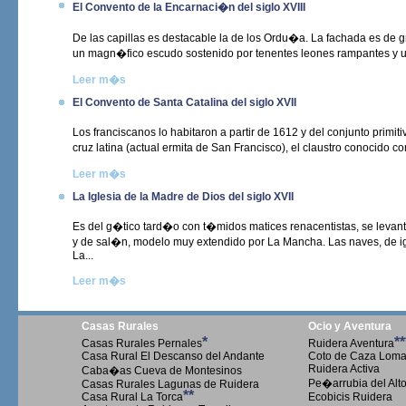
El Convento de la Encarnaci�n del siglo XVIII
De las capillas es destacable la de los Ordu�a. La fachada es de gr
un magn�fico escudo sostenido por tenentes leones rampantes y u
Leer m�s
El Convento de Santa Catalina del siglo XVII
Los franciscanos lo habitaron a partir de 1612 y del conjunto primi
cruz latina (actual ermita de San Francisco), el claustro conocido co
Leer m�s
La Iglesia de la Madre de Dios del siglo XVII
Es del g�tico tard�o con t�midos matices renacentistas, se levanta
y de sal�n, modelo muy extendido por La Mancha. Las naves, de i
La...
Leer m�s
Casas Rurales
Ocio y Aventura
*
**
Casas Rurales Pernales
Ruidera Aventura
Casa Rural El Descanso del Andante
Coto de Caza Loma 
Ruidera Activa
Caba�as Cueva de Montesinos
Pe�arrubia del Alt
Casas Rurales Lagunas de Ruidera
**
Casa Rural La Torca
Ecobicis Ruidera