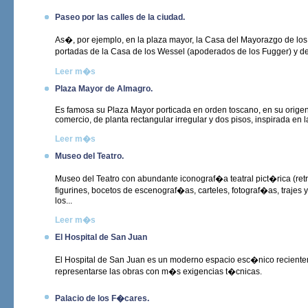
Paseo por las calles de la ciudad.
As�, por ejemplo, en la plaza mayor, la Casa del Mayorazgo de los M
portadas de la Casa de los Wessel (apoderados de los Fugger) y de 
Leer m�s
Plaza Mayor de Almagro.
Es famosa su Plaza Mayor porticada en orden toscano, en su origen
comercio, de planta rectangular irregular y dos pisos, inspirada en 
Leer m�s
Museo del Teatro.
Museo del Teatro con abundante iconograf�a teatral pict�rica (ret
figurines, bocetos de escenograf�as, carteles, fotograf�as, trajes 
los...
Leer m�s
El Hospital de San Juan
El Hospital de San Juan es un moderno espacio esc�nico recientem
representarse las obras con m�s exigencias t�cnicas.
Palacio de los F�cares.