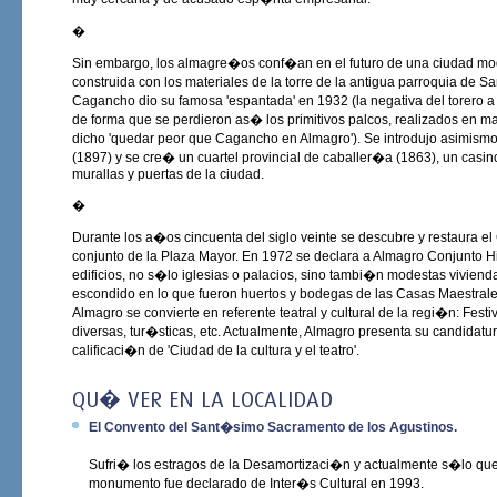
�
Sin embargo, los almagre�os conf�an en el futuro de una ciudad mo
construida con los materiales de la torre de la antigua parroquia de 
Cagancho dio su famosa 'espantada' en 1932 (la negativa del torero a
de forma que se perdieron as� los primitivos palcos, realizados en ma
dicho 'quedar peor que Cagancho en Almagro'). Se introdujo asimismo el
(1897) y se cre� un cuartel provincial de caballer�a (1863), un casino
murallas y puertas de la ciudad.
�
Durante los a�os cincuenta del siglo veinte se descubre y restaura el
conjunto de la Plaza Mayor. En 1972 se declara a Almagro Conjunto Hi
edificios, no s�lo iglesias o palacios, sino tambi�n modestas vivienda
escondido en lo que fueron huertos y bodegas de las Casas Maestrale
Almagro se convierte en referente teatral y cultural de la regi�n: Festi
diversas, tur�sticas, etc. Actualmente, Almagro presenta su candidat
calificaci�n de 'Ciudad de la cultura y el teatro'.
QU� VER EN LA LOCALIDAD
El Convento del Sant�simo Sacramento de los Agustinos.
Sufri� los estragos de la Desamortizaci�n y actualmente s�lo queda
monumento fue declarado de Inter�s Cultural en 1993.