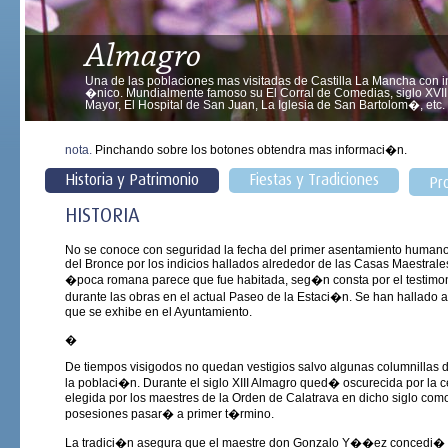
Almagro
Una de las poblaciones mas visitadas de Castilla La Mancha con 
�nico. Mundialmente famoso su El Corral de Comedias, siglo XVII.
Mayor, El Hospital de San Juan, La Iglesia de San Bartolom�, etc.
nota.
Pinchando sobre los botones obtendra mas informaci�n.
Historia y Patrimonio
Fiestas y Tradiciones
Pr
HISTORIA
No se conoce con seguridad la fecha del primer asentamiento humano
del Bronce por los indicios hallados alrededor de las Casas Maestrales
�poca romana parece que fue habitada, seg�n consta por el testimon
durante las obras en el actual Paseo de la Estaci�n. Se han halla
que se exhibe en el Ayuntamiento.
�
De tiempos visigodos no quedan vestigios salvo algunas columnillas 
la poblaci�n. Durante el siglo XIII Almagro qued� oscurecida por la ce
elegida por los maestres de la Orden de Calatrava en dicho siglo como
posesiones pasar� a primer t�rmino.
La tradici�n asegura que el maestre don Gonzalo Y��ez concedi� fuer