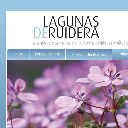
Gu�a de servicios e informaci�n tur�sti
Inicio
Parque Natural
Pobla
Servicios Tur�sticos