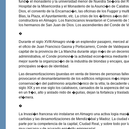
fund� el monasterio y la universidad menor de Nuestra Se�ora del Ro
Hospital de la Misericordia y el Monasterio de la Asunci�n de Calatra
Dios, el convento de la Encarnaci�n, las oficinas de los Fugger y mult
Blas, la Plaza, el Ayuntamiento, etc. La crisis de los �ltimos a�os de
constructora en Almagro. Los franciscanos levantaron el Convento de Sa
los hermanos de San Juan de Dios. Los ascendientes del Conde de V
�
Durante el siglo XVIII Almagro vivi� un esplendor pasajero, merced a
el oficio de Juan Francisco Gaona y Portocarrero, Conde de Valdepar
capital de la provincia de La Mancha durante algo m�s de un decenio
administrativa, el Conde promovi� la actividad econ�mica mediante la
mejor suerte la organizaci�n de la industria de blondas y encajes, q
principales se�as de identidad.
Las desamortizaciones (puestas en venta de bienes de personas fallec
provocaron el desmantelamiento de los edificios religiosos m�s impor
conservaci�n del patrimonio arquitect�nico de la villa; la decadente
siglo XIX y en ese siglo los calatravos, cansados de la aspereza del s
en un fr�o, alto y aislado nido de �guilas, dejan la fortaleza y tras
ef�mera.
�
La Invasi�n francesa vio instalarse en Almagro una activa logia mas�
carlistas y las desamortizaciones de Mendiz�bal y Madoz. La ciudad
parte por la competencia de la capital, Ciudad Real, y sobre todo po
muy cercana y de acusado esp�ritu empresarial.