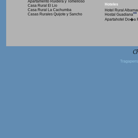
Apartamento Ruidera y Tomelloso
Hoteles
Casa Rural El Lio
Casa Rural La Cachumba
Hotel Rural Albama
**
Casas Rurales Quijote y Sancho
Hostal Guadiana
Apartahotel Do�a 
Ch
Tragaperr