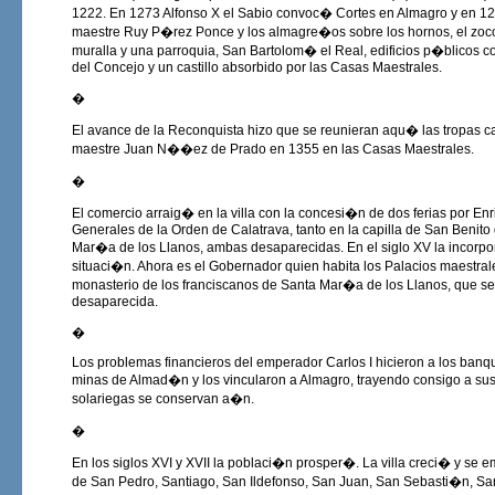
1222. En 1273 Alfonso X el Sabio convoc� Cortes en Almagro y en 128
maestre Ruy P�rez Ponce y los almagre�os sobre los hornos, el zocodo
muralla y una parroquia, San Bartolom� el Real, edificios p�blicos c
del Concejo y un castillo absorbido por las Casas Maestrales.
�
El avance de la Reconquista hizo que se reunieran aqu� las tropas ca
maestre Juan N��ez de Prado en 1355 en las Casas Maestrales.
�
El comercio arraig� en la villa con la concesi�n de dos ferias por E
Generales de la Orden de Calatrava, tanto en la capilla de San Benito
Mar�a de los Llanos, ambas desaparecidas. En el siglo XV la incorp
situaci�n. Ahora es el Gobernador quien habita los Palacios maestral
monasterio de los franciscanos de Santa Mar�a de los Llanos, que s
desaparecida.
�
Los problemas financieros del emperador Carlos I hicieron a los banq
minas de Almad�n y los vincularon a Almagro, trayendo consigo a sus 
solariegas se conservan a�n.
�
En los siglos XVI y XVII la poblaci�n prosper�. La villa creci� y se e
de San Pedro, Santiago, San Ildefonso, San Juan, San Sebasti�n, 