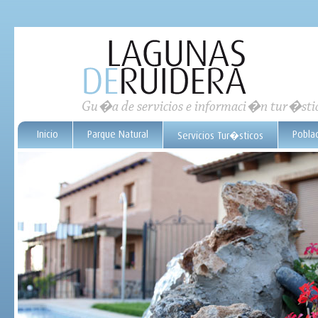
Gu�a de servicios e informaci�n tur�sti
Inicio
Parque Natural
Pobla
Servicios Tur�sticos