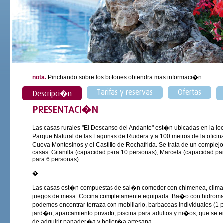
nota.
Pinchando sobre los botones obtendra mas informaci�n.
Tarifas y reservas
Ofertas
Descripci�n
PRESENTACI�N
Las casas rurales "El Descanso del Andante" est�n ubicadas en la loca
Parque Natural de las Lagunas de Ruidera y a 100 metros de la ofici
Cueva Montesinos y el Castillo de Rochafrida. Se trata de un complejo
casas: Gitanilla (capacidad para 10 personas), Marcela (capacidad p
para 6 personas).
�
Las casas est�n compuestas de sal�n comedor con chimenea, climatiza
juegos de mesa. Cocina completamente equipada. Ba�o con hidromasaj
podemos encontrar terraza con mobiliario, barbacoas individuales (1 
jard�n, aparcamiento privado, piscina para adultos y ni�os, que se e
de adquirir panader�a y boller�a artesana.