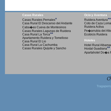
Casas Rurales
Ocio y Aventura
*
**
Casas Rurales Pernales
Ruidera Aventura
Casa Rural El Descanso del Andante
Coto de Caza Loma 
Ruidera Activa
Caba�as Cueva de Montesinos
Pe�arrubia del Alt
Casas Rurales Lagunas de Ruidera
**
Casa Rural La Torca
Ecobicis Ruidera
Apartamento Ruidera y Tomelloso
Hoteles
Casa Rural El Lio
Casa Rural La Cachumba
Hotel Rural Albama
**
Casas Rurales Quijote y Sancho
Hostal Guadiana
Apartahotel Do�a 
Ch
Tragaperr