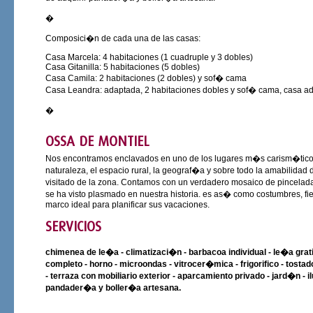
�
Composici�n de cada una de las casas:
Casa Marcela: 4 habitaciones (1 cuadruple y 3 dobles)
Casa Gitanilla: 5 habitaciones (5 dobles)
Casa Camila: 2 habitaciones (2 dobles) y sof� cama
Casa Leandra: adaptada, 2 habitaciones dobles y sof� cama, casa a
�
OSSA DE MONTIEL
Nos encontramos enclavados en uno de los lugares m�s carism�ticos d
naturaleza, el espacio rural, la geograf�a y sobre todo la amabilida
visitado de la zona. Contamos con un verdadero mosaico de pincelada
se ha visto plasmado en nuestra historia. es as� como costumbres, 
marco ideal para planificar sus vacaciones.
SERVICIOS
chimenea de le�a - climatizaci�n - barbacoa individual - le�a grat
completo - horno - microondas - vitrocer�mica - frigorifico - tostad
- terraza con mobiliario exterior - aparcamiento privado - jard�n - i
pandader�a y boller�a artesana.