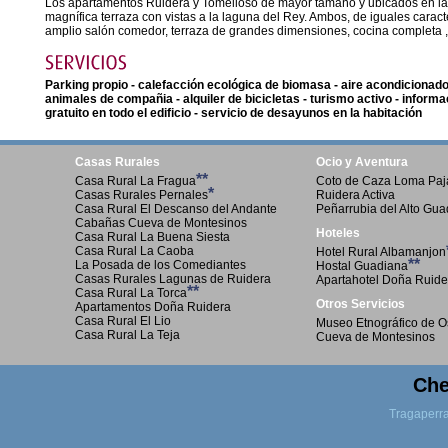
Los apartamentos Ruidera y Tomelloso de mayor tamaño y ubicados en la p
magnífica terraza con vistas a la laguna del Rey. Ambos, de iguales caract
amplio salón comedor, terraza de grandes dimensiones, cocina completa ,
Parking propio - calefacción ecológica de biomasa - aire acondicionado
animales de compañia - alquiler de bicicletas - turismo activo - informac
gratuito en todo el edificio - servicio de desayunos en la habitación
Casas Rurales
Ocio y Aventura
**
Casa Rural La Fragua
Coto de Caza Loma Paja
*
Casas Rurales Pernales
Ruidera Activa
Casa Rural El Descanso del Andante
Peñarrubia del Alto Gu
Cabañas Cueva de Montesinos
Hoteles
Casa Rural La Buena Siesta
Casa Rural La Caoba
Hotel Rural Albamanjon
**
La Posada de los Comediantes
Hostal Guadiana
Casas Rurales Lagunas de Ruidera
Apartahotel Doña Ruide
**
Casa Rural La Torca
Otros Servicios
Apartamentos Doña Ruidera
Casa Rural El Lio
Museo Etnográfico de O
Casa Rural La Teja
Cueva de Montesinos
Che
Tragaperr