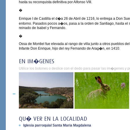
hasta su reconquista definitiva por Alfonso VIII.
�
Enrique I de Castilla el d�a 26 de Abril de 1216, lo entrega a Don S
entorno. Pasados pocos a�os, pasa a la orden de Santiago, hasta el
reinado de Isabel y Fernando.
�
Ossa de Montiel fue elevada al rango de villa junto a otros pueblos de
Infante Don Enrique, hijo del rey Fernando de Arag�n, en 1410.
EN IM�GENES
Utilice los botones o deslice con el dedo para pasar las im�genes y pu
QU� VER EN LA LOCALIDAD
Iglesia parroquial Santa Maria Magdalena