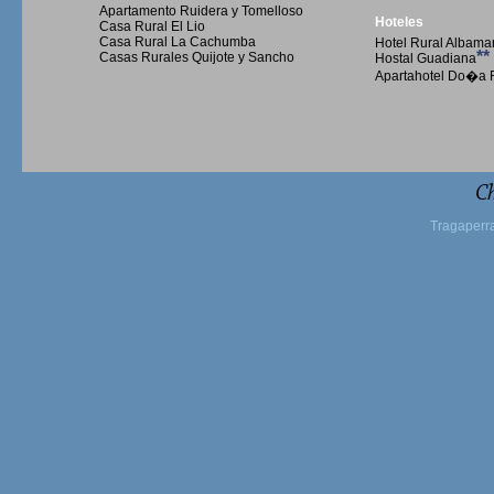
Apartamento Ruidera y Tomelloso
Hoteles
Casa Rural El Lio
Casa Rural La Cachumba
Hotel Rural Albama
**
Casas Rurales Quijote y Sancho
Hostal Guadiana
Apartahotel Do�a 
Ch
Tragaperr