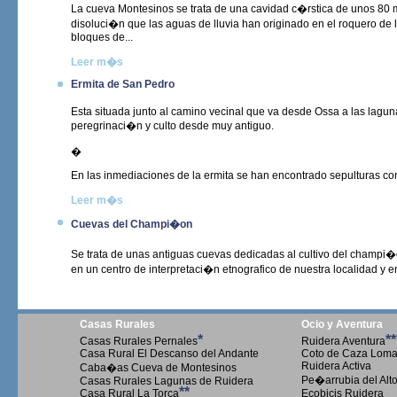
La cueva Montesinos se trata de una cavidad c�rstica de unos 80
disoluci�n que las aguas de lluvia han originado en el roquero de
bloques de...
Leer m�s
Ermita de San Pedro
Esta situada junto al camino vecinal que va desde Ossa a las lag
peregrinaci�n y culto desde muy antiguo.
�
En las inmediaciones de la ermita se han encontrado sepulturas con
Leer m�s
Cuevas del Champi�on
Se trata de unas antiguas cuevas dedicadas al cultivo del champi�
en un centro de interpretaci�n etnografico de nuestra localidad y e
Casas Rurales
Ocio y Aventura
*
**
Casas Rurales Pernales
Ruidera Aventura
Casa Rural El Descanso del Andante
Coto de Caza Loma 
Ruidera Activa
Caba�as Cueva de Montesinos
Pe�arrubia del Alt
Casas Rurales Lagunas de Ruidera
**
Casa Rural La Torca
Ecobicis Ruidera