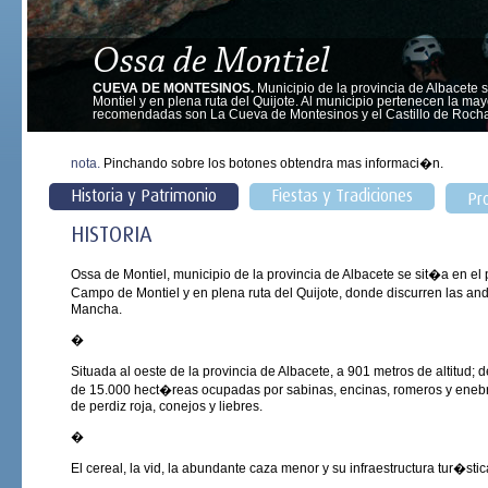
Ossa de Montiel
CUEVA DE MONTESINOS.
Municipio de la provincia de Albacete 
Montiel y en plena ruta del Quijote. Al municipio pertenecen la ma
recomendadas son La Cueva de Montesinos y el Castillo de Rocha
nota.
Pinchando sobre los botones obtendra mas informaci�n.
Historia y Patrimonio
Fiestas y Tradiciones
Pr
HISTORIA
Ossa de Montiel, municipio de la provincia de Albacete se sit�a en el
Campo de Montiel y en plena ruta del Quijote, donde discurren las a
Mancha.
�
Situada al oeste de la provincia de Albacete, a 901 metros de altitud;
de 15.000 hect�reas ocupadas por sabinas, encinas, romeros y enebr
de perdiz roja, conejos y liebres.
�
El cereal, la vid, la abundante caza menor y su infraestructura tur�st