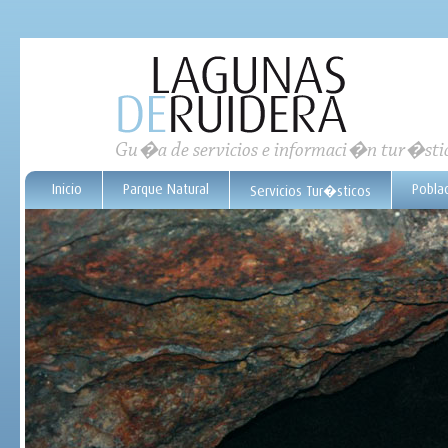
Gu�a de servicios e informaci�n tur�sti
Inicio
Parque Natural
Pobla
Servicios Tur�sticos