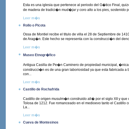
Esta es una iglesia que pertenece al periodo del G�tico Final, quiz�
de madera de tradici�n mud�jar y coro alto a los pies, sostenido p
Leer m�s
Rollo o Picota
Ossa de Montiel recibe el titulo de villa el 28 de Septiembre de 14
de Arag�n. Este hecho se representa con la construcci�n del denomi
Leer m�s
Museo Etnogr�fico
Antigua Casilla de Pe�n Caminero de propiedad municipal, �nica c
construcci�n es de una gran laboriosidad ya que esta fabricada a 
con...
Leer m�s
Castillo de Rochafrida
Castillo de origen musulm�n construido all� por el siglo XII y que c
Tolosa de 1212. Fue romanceado en el medioevo tanto el Castillo co
La...
Leer m�s
Cueva de Montesinos