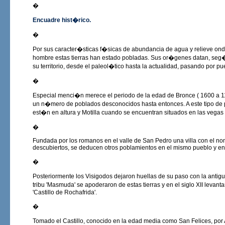
�
Encuadre hist�rico.
�
Por sus caracter�sticas f�sicas de abundancia de agua y relieve ond
hombre estas tierras han estado pobladas. Sus or�genes datan, seg
su territorio, desde el paleol�tico hasta la actualidad, pasando por
�
Especial menci�n merece el periodo de la edad de Bronce ( 1600 a 110
un n�mero de poblados desconocidos hasta entonces. A este tipo de
est�n en altura y Motilla cuando se encuentran situados en las vega
�
Fundada por los romanos en el valle de San Pedro una villa con el n
descubiertos, se deducen otros poblamientos en el mismo pueblo y en 
�
Posteriormente los Visigodos dejaron huellas de su paso con la antig
tribu 'Masmuda' se apoderaron de estas tierras y en el siglo XII leva
'Castillo de Rochafrida'.
�
Tomado el Castillo, conocido en la edad media como San Felices, por