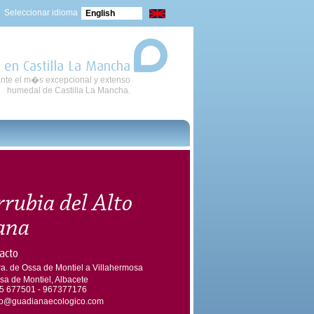
Seleccionar idioma
English
 en Castilla La Mancha
nte el m�s excepcional y extenso
humedal de Castilla La Mancha.
ubia del Alto
ana
acto
ra. de Ossa de Montiel a Villahermosa
sa de Montiel, Albacete
5 677501 - 967377176
fo@guadianaecologico.com