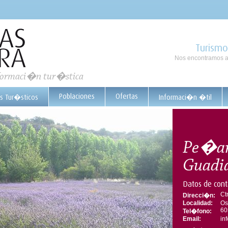
Turismo
Nos encontramos a
nformaci�n tur�stica
Poblaciones
Ofertas
os Tur�sticos
Informaci�n �til
Pe�arr
Guadi
Datos de cont
Ct
Direcci�n:
Localidad:
Os
60
Tel�fono:
Email:
in