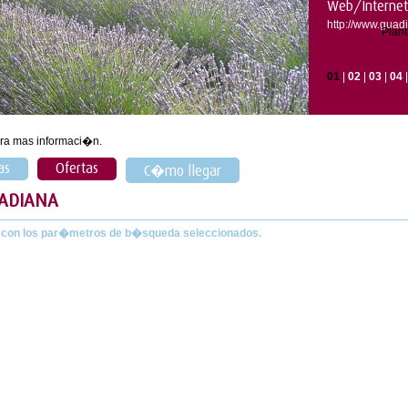
Web/Internet
http://www.guad
Plan
01
|
02
|
03
|
04
ra mas informaci�n.
as
Ofertas
C�mo llegar
UADIANA
 con los par�metros de b�squeda seleccionados.