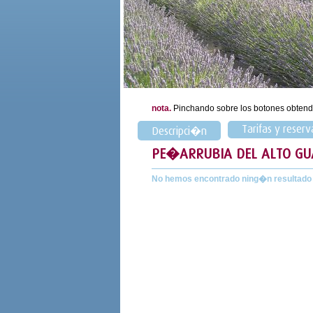
nota.
Pinchando sobre los botones obtend
Tarifas y reserv
Descripci�n
PE�ARRUBIA DEL ALTO G
No hemos encontrado ning�n resultado