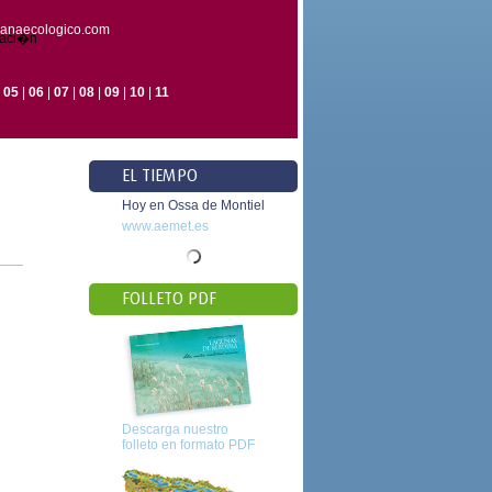
ianaecologico.com
taci�n
|
05
|
06
|
07
|
08
|
09
|
10
|
11
EL TIEMPO
Hoy en Ossa de Montiel
www.aemet.es
FOLLETO PDF
Descarga nuestro
folleto en formato PDF