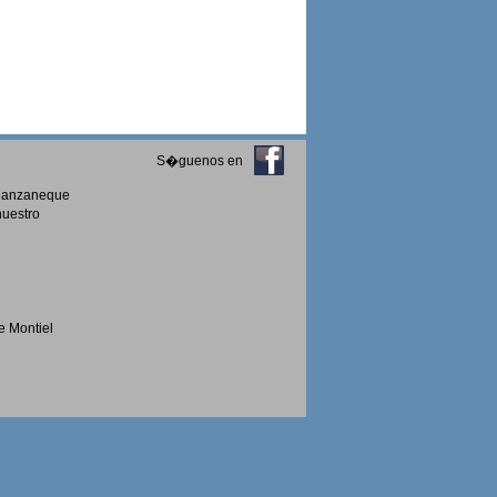
S�guenos en
Manzaneque
nuestro
e Montiel