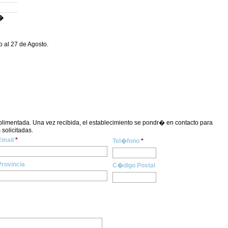
�
 al 27 de Agosto.
plimentada. Una vez recibida, el establecimiento se pondr� en contacto para
 solicitadas.
Email
*
Tel�fono
*
Provincia
C�digo Postal