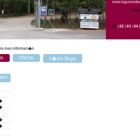
www.lagunasder
Entr
01
|
02
|
03
|
04
ra mas informaci�n.
as
Ofertas
C�mo llegar
 2017
�
�
�
�