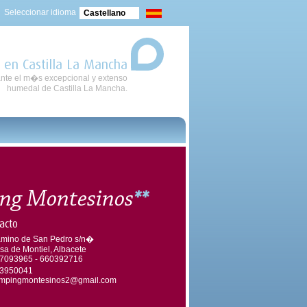
Seleccionar idioma
Castellano
 en Castilla La Mancha
nte el m�s excepcional y extenso
humedal de Castilla La Mancha.
ng Montesinos
**
acto
mino de San Pedro s/n�
sa de Montiel, Albacete
7093965 - 660392716
3950041
mpingmontesinos2@gmail.com