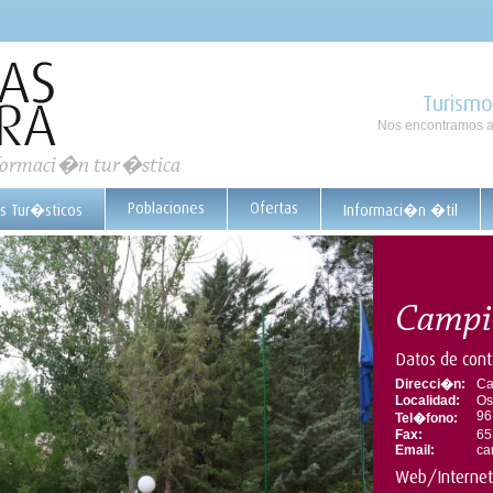
Turismo
Nos encontramos a
nformaci�n tur�stica
Poblaciones
Ofertas
os Tur�sticos
Informaci�n �til
Campi
Datos de cont
Direcci�n:
Ca
Localidad:
Os
96
Tel�fono:
Fax:
65
Email:
ca
Web/Internet