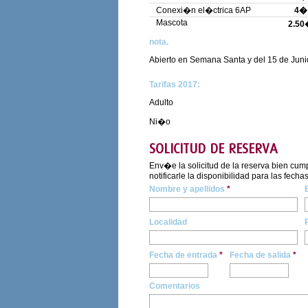
Conexi�n el�ctrica 6AP
4�
Mascota
2.50
nota.
Abierto en Semana Santa y del 15 de Junio
Tarifas 2017:
Adulto
Ni�o
SOLICITUD DE RESERVA
Env�e la solicitud de la reserva bien cum
notificarle la disponibilidad para las fechas
Nombre y apellidos
*
Localidad
Fecha de entrada
*
Fecha de salida
*
Comentarios