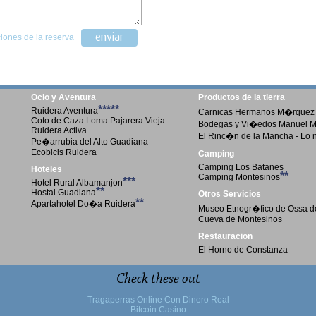
enviar
iones de la reserva
Ocio y Aventura
Productos de la tierra
*****
Ruidera Aventura
Carnicas Hermanos M�rquez
Coto de Caza Loma Pajarera Vieja
Bodegas y Vi�edos Manuel 
Ruidera Activa
El Rinc�n de la Mancha - Lo 
Pe�arrubia del Alto Guadiana
Ecobicis Ruidera
Camping
Camping Los Batanes
Hoteles
**
Camping Montesinos
***
Hotel Rural Albamanjon
**
Hostal Guadiana
Otros Servicios
**
Apartahotel Do�a Ruidera
Museo Etnogr�fico de Ossa d
Cueva de Montesinos
Restauracion
El Horno de Constanza
Check these out
Tragaperras Online Con Dinero Real
Bitcoin Casino