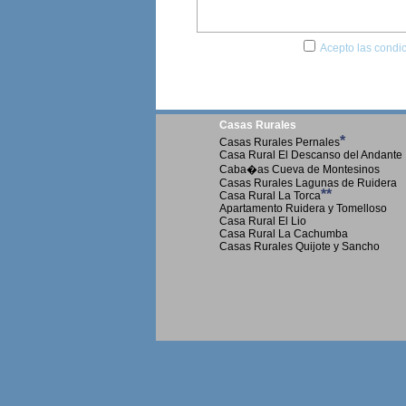
Acepto las condic
Casas Rurales
*
Casas Rurales Pernales
Casa Rural El Descanso del Andante
Caba�as Cueva de Montesinos
Casas Rurales Lagunas de Ruidera
**
Casa Rural La Torca
Apartamento Ruidera y Tomelloso
Casa Rural El Lio
Casa Rural La Cachumba
Casas Rurales Quijote y Sancho