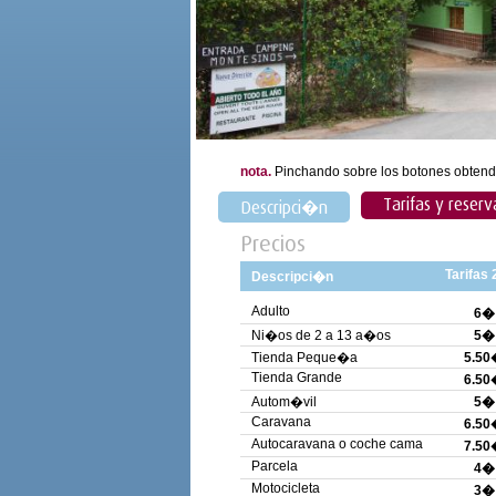
nota.
Pinchando sobre los botones obtend
Tarifas y reserv
Descripci�n
Precios
Tarifas
Descripci�n
Adulto
6�
Ni�os de 2 a 13 a�os
5�
Tienda Peque�a
5.50
Tienda Grande
6.50
Autom�vil
5�
Caravana
6.50
Autocaravana o coche cama
7.50
Parcela
4�
Motocicleta
3�