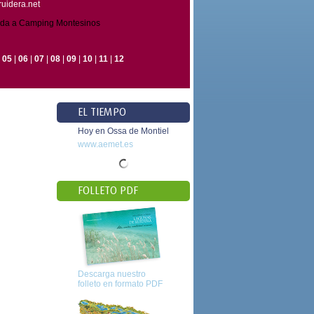
uidera.net
ada a Camping Montesinos
|
05
|
06
|
07
|
08
|
09
|
10
|
11
|
12
EL TIEMPO
Hoy en Ossa de Montiel
www.aemet.es
FOLLETO PDF
Descarga nuestro
folleto en formato PDF