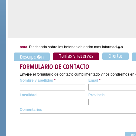
nota.
Pinchando sobre los botones obtendra mas informaci�n.
Tarifas y reservas
Ofertas
Descripci�n
FORMULARIO DE CONTACTO
Env�e el formulario de contacto cumplimentado y nos pondremos en co
Nombre y apellidos
*
Email
*
Localidad
Provincia
Comentarios
en