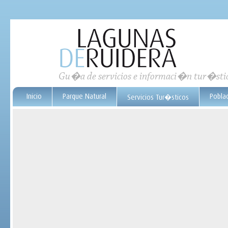
Gu�a de servicios e informaci�n tur�sti
Inicio
Parque Natural
Pobla
Servicios Tur�sticos