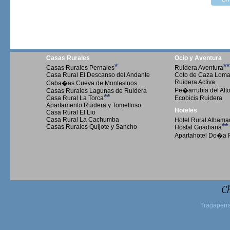
Casas Rurales
Ocio y Aventura
*
**
Casas Rurales Pernales
Ruidera Aventura
Casa Rural El Descanso del Andante
Coto de Caza Loma 
Ruidera Activa
Caba�as Cueva de Montesinos
Pe�arrubia del Alt
Casas Rurales Lagunas de Ruidera
**
Casa Rural La Torca
Ecobicis Ruidera
Apartamento Ruidera y Tomelloso
Hoteles
Casa Rural El Lio
Casa Rural La Cachumba
Hotel Rural Albama
**
Casas Rurales Quijote y Sancho
Hostal Guadiana
Apartahotel Do�a 
Ch
Tragaperr