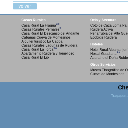
Casas Rurales
Ocio y Aventura
**
Casa Rural La Fragua
Coto de Caza Loma Paja
*
Casas Rurales Pernales
Ruidera Activa
Casa Rural El Descanso del Andante
Peñarrubia del Alto Gu
Cabañas Cueva de Montesinos
Ecobicis Ruidera
Alquiler turístico La Caoba
Hoteles
Casas Rurales Lagunas de Ruidera
**
Casa Rural La Torca
Hotel Rural Albamanjon
**
Apartamento Ruidera y Tomelloso
Hostal Guadiana
Casa Rural El Lio
Apartahotel Doña Ruide
Otros Servicios
Museo Etnográfico de O
Cueva de Montesinos
Che
Tragaperr