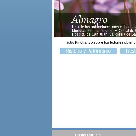
Una de las poblaciones mas visitadas
Mundialmente famoso su El Corral de C
Hospital de San Juan, La Iglesia de Sa
nota.
Pinchando sobre los botones obtend
Casas Rurales