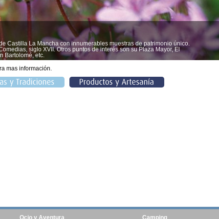
 de Castilla La Mancha con innumerables muestras de patrimonio único.
omedias, siglo XVII. Otros puntos de interés son su Plaza Mayor, El
n Bartolomé, etc.
ra mas información.
Ocio y Aventura
Camping