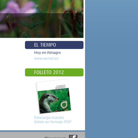
Hoy en Almagro
www.aemet.es
Descarga nuestro
folleto en formato PDF