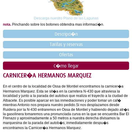
Descarga nuestro Plano de las Lagunas
nota.
Pinchando sobre los botones obtendra mas informaci�n.
Descripci�n
Tarifas y reservas
Ofertas
C�mo llegar
CARNICER�A HERMANOS MARQUEZ
En el centro de la localidad de Ossa de Montiel encontramos la carnicer�a
Hermanos Marquez. Esta se sit�a en la carretera N-430 que atraviesa la
localidad y junto a la parada del autobus que realiza el trayecto a la ciudad de
Albacete. Es posible aparcar en las inmediaciones y poder tomar un caf�
mientras Antonio nos prepara nuestro pedido.Si nos desplazamos desde
Ruidera por la N-430 entraremos en Ossa de Montiel y habiendo dejado atr�s
la gasolinera tomaremos una pronunciada curva en la que se encuentra Bar El
Frenazo y aproximadamente a 50 metros a nuestra derecha divisamos la
marquesina de la parada del autob�s; inmediatamente despu�s
encontramos la Carnicer�a Hermanos Marquez.