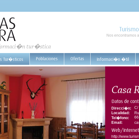
Turismo
Nos encontramos a
nformaci�n tur�stica
Poblaciones
Ofertas
os Tur�sticos
Informaci�n �til
Casa R
Datos de cont
C/
Direcci�n:
Localidad:
Ru
66
Tel�fono:
Email:
ca
Web/Internet
http://www.turis