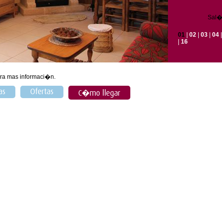
Sal�
01
|
02
|
03
|
04
|
16
ra mas informaci�n.
as
Ofertas
C�mo llegar