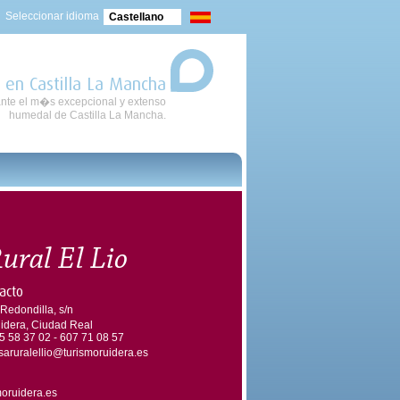
Seleccionar idioma
Castellano
 en Castilla La Mancha
nte el m�s excepcional y extenso
humedal de Castilla La Mancha.
ural El Lio
acto
 Redondilla, s/n
idera, Ciudad Real
5 58 37 02 - 607 71 08 57
saruralellio@turismoruidera.es
moruidera.es