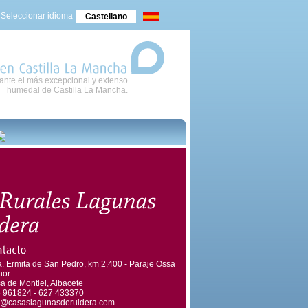
Seleccionar idioma
Castellano
nte el más excepcional y extenso
en
Castilla
La
Mancha
humedal de Castilla La Mancha.
a. Ermita de San Pedro, km 2,400 - Paraje Ossa
nor
a de Montiel, Albacete
 961824 - 627 433370
o@casaslagunasderuidera.com