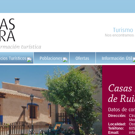
Nos encontramos a
Turismo
Dirección:
Ctr
Me
Localidad:
Oss
Teléfono:
605
Email:
inf