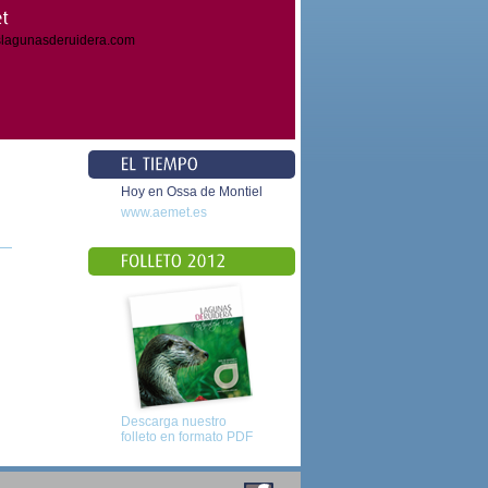
slagunasderuidera.com
Hoy en Ossa de Montiel
www.aemet.es
Descarga nuestro
folleto en formato PDF