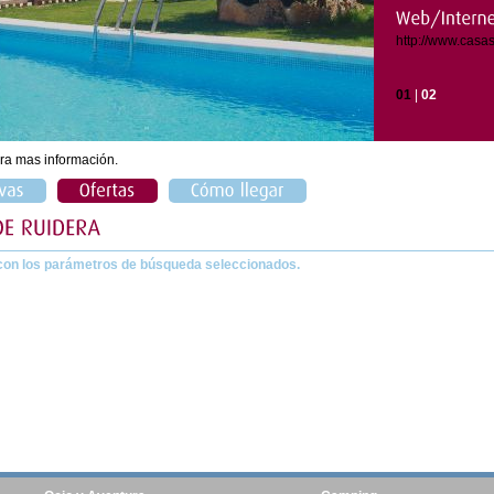
http://www.casa
01
|
02
ra mas información.
con los parámetros de búsqueda seleccionados.