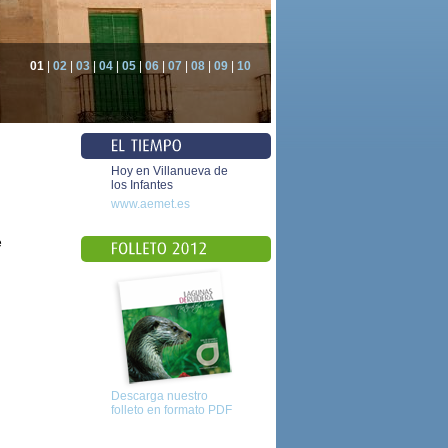
01
|
02
|
03
|
04
|
05
|
06
|
07
|
08
|
09
|
10
Hoy en Villanueva de
los Infantes
www.aemet.es
e
Descarga nuestro
folleto en formato PDF