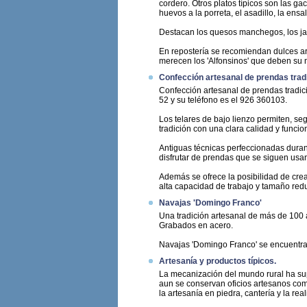
cordero. Otros platos típicos son las ga
huevos a la porreta, el asadillo, la ensa
Destacan los quesos manchegos, los jam
En repostería se recomiendan dulces a
merecen los 'Alfonsinos' que deben su n
Confección artesanal de prendas trad
Confección artesanal de prendas tradic
52 y su teléfono es el 926 360103.
Los telares de bajo lienzo permiten, seg
tradición con una clara calidad y funcio
Antiguas técnicas perfeccionadas durant
disfrutar de prendas que se siguen usa
Además se ofrece la posibilidad de crea
alta capacidad de trabajo y tamaño redu
Navajas 'Domingo Franco'
Una tradición artesanal de más de 100 
Grabados en acero.
Navajas 'Domingo Franco' se encuentra 
Artesanía y productos típicos.
La mecanización del mundo rural ha sup
aun se conservan oficios artesanos como 
la artesanía en piedra, cantería y la re