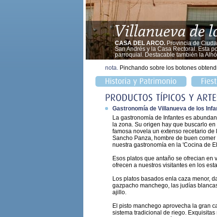
CASA DEL ARCO.
Provincia de Ciudad
San Andrés y la Casa Rectoral. Esta po
parroquial. Destacable también la Alh
nota.
Pinchando sobre los botones obtend
Gastronomía de Villanueva de los Infa
La gastronomía de Infantes es abundant
la zona. Su origen hay que buscarlo en 
famosa novela un extenso recetario de 
Sancho Panza, hombre de buen comer y 
nuestra gastronomía en la 'Cocina de El 
Esos platos que antaño se ofrecian en v
ofrecen a nuestros visitantes en los est
Los platos basados enla caza menor, da
gazpacho manchego, las judías blancas c
ajillo.
El pisto manchego aprovecha la gran can
sistema tradicional de riego. Exquisitas