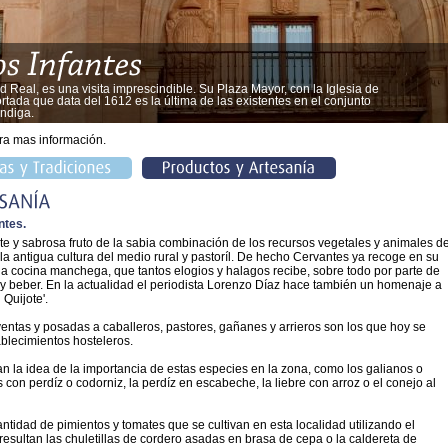
 Real, es una visita imprescindible. Su Plaza Mayor, con la Iglesia de
rtada que data del 1612 es la última de las existentes en el conjunto
óndiga.
ra mas información.
ntes.
e y sabrosa fruto de la sabia combinación de los recursos vegetales y animales d
la antigua cultura del medio rural y pastoríl. De hecho Cervantes ya recoge en su
la cocina manchega, que tantos elogios y halagos recibe, sobre todo por parte de
beber. En la actualidad el periodista Lorenzo Díaz hace también un homenaje a
Quijote'.
entas y posadas a caballeros, pastores, gañanes y arrieros son los que hoy se
ablecimientos hosteleros.
n la idea de la importancia de estas especies en la zona, como los galianos o
on perdíz o codorniz, la perdíz en escabeche, la liebre con arroz o el conejo al
tidad de pimientos y tomates que se cultivan en esta localidad utilizando el
 resultan las chuletillas de cordero asadas en brasa de cepa o la caldereta de