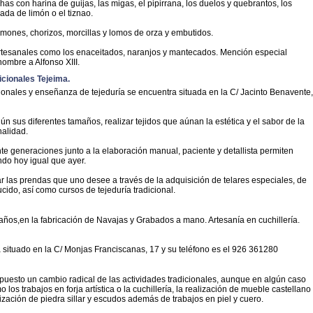
chas con harina de guijas, las migas, el pipirrana, los duelos y quebrantos, los
lada de limón o el tiznao.
ones, chorizos, morcillas y lomos de orza y embutidos.
rtesanales como los enaceitados, naranjos y mantecados. Mención especial
ombre a Alfonso XIII.
icionales Tejeima.
ionales y enseñanza de tejeduría se encuentra situada en la C/ Jacinto Benavente,
ún sus diferentes tamaños, realizar tejidos que aúnan la estética y el sabor de la
nalidad.
e generaciones junto a la elaboración manual, paciente y detallista permiten
ndo hoy igual que ayer.
r las prendas que uno desee a través de la adquisición de telares especiales, de
cido, así como cursos de tejeduría tradicional.
años,en la fabricación de Navajas y Grabados a mano. Artesanía en cuchillería.
situado en la C/ Monjas Franciscanas, 17 y su teléfono es el 926 361280
uesto un cambio radical de las actividades tradicionales, aunque en algún caso
los trabajos en forja artística o la cuchillería, la realización de mueble castellano
alización de piedra sillar y escudos además de trabajos en piel y cuero.