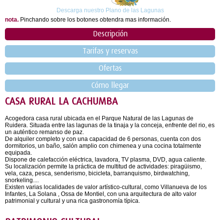
Descarga nuestro Plano de las Lagunas
nota.
Pinchando sobre los botones obtendra mas información.
Descripción
Tarifas y reservas
Ofertas
Cómo llegar
CASA RURAL LA CACHUMBA
Acogedora casa rural ubicada en el Parque Natural de las Lagunas de
Ruidera. Situada entre las lagunas de la tinaja y la conceja, enfrente del rio, es
un auténtico remanso de paz.
De alquiler completo y con una capacidad de 6 personas, cuenta con dos
dormitorios, un baño, salón amplio con chimenea y una cocina totalmente
equipada.
Dispone de calefacción eléctrica, lavadora, TV plasma, DVD, agua caliente.
Su localización permite la práctica de multitud de actividades: piragüismo,
vela, caza, pesca, senderismo, bicicleta, barranquismo, birdwatching,
snorkeling....
Existen varias localidades de valor artístico-cultural, como Villanueva de los
Infantes, La Solana , Ossa de Montiel, con una arquitectura de alto valor
patrimonial y cultural y una rica gastronomía típica.